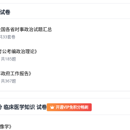
试卷
年全国各省时事政治试题汇总
共33套卷
6 考公考编政治理论》
共185题
6年政府工作报告》
共367题
 临床医学知识 试卷
开通VIP免积分畅刷
像学》