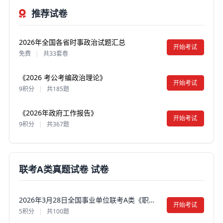
推荐试卷
2026年全国各省时事政治试题汇总
开始考试
免费
|
共33套卷
《2026 考公考编政治理论》
开始考试
9积分
|
共185题
《2026年政府工作报告》
开始考试
9积分
|
共367题
联考A类真题试卷 试卷
2026年3月28日全国事业单位联考A类《职业能力倾向测验》笔试真题试卷及答案【含解析】（河北/广西/山西/云南/辽宁/湖北/贵州/江西/宁夏/安徽/黑龙江/上海/重庆/吉林/青海/海南/湖南/甘肃）
开始考试
5积分
|
共100题