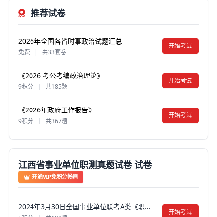
推荐试卷
2026年全国各省时事政治试题汇总
开始考试
免费
|
共33套卷
《2026 考公考编政治理论》
开始考试
9积分
|
共185题
《2026年政府工作报告》
开始考试
9积分
|
共367题
江西省事业单位职测真题试卷 试卷
开通VIP免积分畅刷
2024年3月30日全国事业单位联考A类《职业能力倾向测验》真题试卷及答案【含解析】（黑龙江/上海/辽宁/云南/海南/贵州/广西/重庆/天津/江西/山西/湖北/吉林/青海/宁夏/新疆/陕西/四川/安徽/湖南）
开始考试