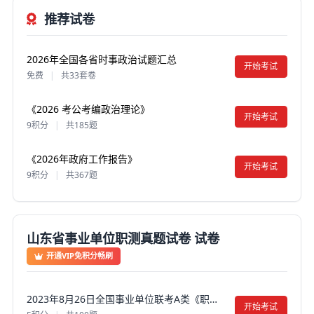
推荐试卷
2026年全国各省时事政治试题汇总
开始考试
免费
|
共33套卷
《2026 考公考编政治理论》
开始考试
9积分
|
共185题
《2026年政府工作报告》
开始考试
9积分
|
共367题
山东省事业单位职测真题试卷 试卷
开通VIP免积分畅刷
2023年8月26日全国事业单位联考A类《职业能力倾向测验》真题试卷及答案【含解析】（黑龙江/湖南/甘肃/吉林/四川/重庆/山西/安徽/新疆/内蒙古/湖北/辽宁/广西）
开始考试