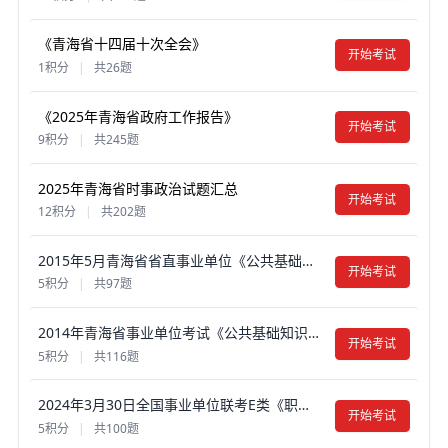
《青海省十四届十次全会》
开始考试
1积分
|
共26题
《2025年青海省政府工作报告》
开始考试
9积分
|
共245题
2025年青海省时事政治试题汇总
开始考试
12积分
|
共202题
2015年5月青海省省直事业单位《公共基础知识》真题试卷及答案【含解析】
开始考试
5积分
|
共97题
2014年青海省事业单位考试《公共基础知识》真题试卷及答案【含解析】
开始考试
5积分
|
共116题
2024年3月30日全国事业单位联考E类《职业能力倾向测验》真题试卷及答案【含解析】（黑龙江/辽宁/云南/海南/贵州/广西/重庆/天津/江西/山西/湖北/吉林/青海/宁夏/新疆/陕西/四川/安徽 ）
开始考试
5积分
|
共100题