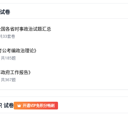
试卷
年全国各省时事政治试题汇总
共33套卷
6 考公考编政治理论》
共185题
6年政府工作报告》
共367题
 试卷
开通VIP免积分畅刷