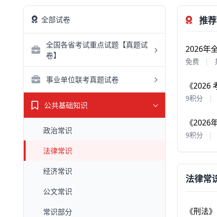
全部试卷
推荐
全国各省考试重点试题【真题试
2026
卷】
免费
|
事业单位联考真题试卷
《202
9积分
|
公共基础知识
《202
政治常识
9积分
|
法律常识
经济常识
法律常识
公文常识
《刑法》
常识部分