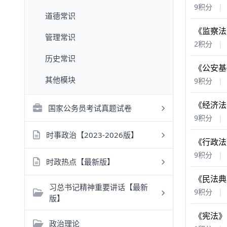
9积分
|
道德常识
《监察法
管理常识
2积分
|
历史常识
《公安基
其他模块
9积分
|
《经济法
国家公务员考试真题试卷
9积分
|
时事政治【2023-2026版】
《行政法
9积分
|
时政热点【最新版】
《民法典
习总书记精神重要讲话【最新
9积分
|
版】
《宪法》
政治理论