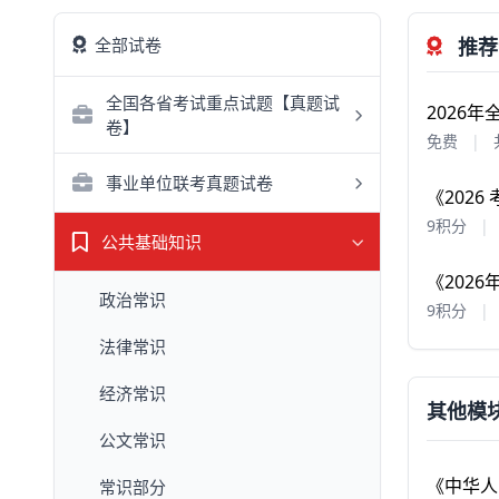
全部试卷
推荐
全国各省考试重点试题【真题试
2026
卷】
免费
|
事业单位联考真题试卷
《202
9积分
|
公共基础知识
《202
政治常识
9积分
|
法律常识
经济常识
其他模块
公文常识
《中华人
常识部分