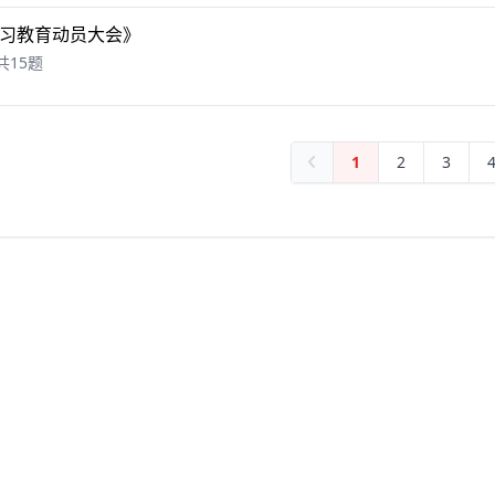
习教育动员大会》
共15题
1
2
3