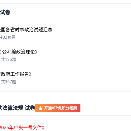
试卷
年全国各省时事政治试题汇总
共33套卷
6 考公考编政治理论》
共185题
6年政府工作报告》
共367题
扶法律法规 试卷
开通VIP免积分畅刷
2026年中央一号文件》