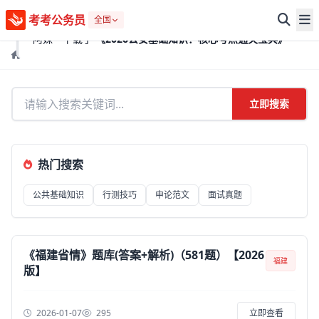
考考公务员
✓
5小时前
全国
阿姝-- 下载了
《2026公安基础知识：核心考点通关宝典》
首页
搜索结果
立即搜索
热门搜索
公共基础知识
行测技巧
申论范文
面试真题
《福建省情》题库(答案+解析)（581题）【2026
福建
版】
2026-01-07
295
立即查看