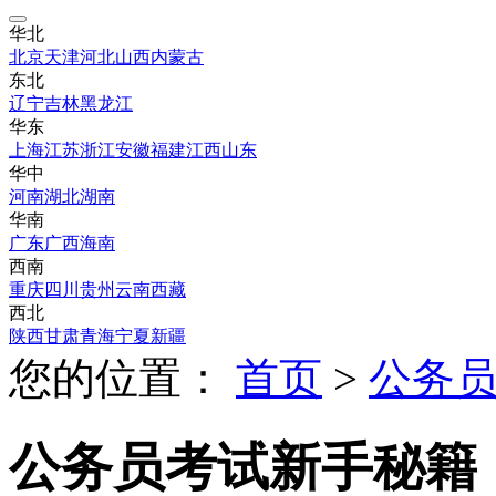
华北
北京
天津
河北
山西
内蒙古
东北
辽宁
吉林
黑龙江
华东
上海
江苏
浙江
安徽
福建
江西
山东
华中
河南
湖北
湖南
华南
广东
广西
海南
西南
重庆
四川
贵州
云南
西藏
西北
陕西
甘肃
青海
宁夏
新疆
您的位置：
首页
>
公务
公务员考试新手秘籍