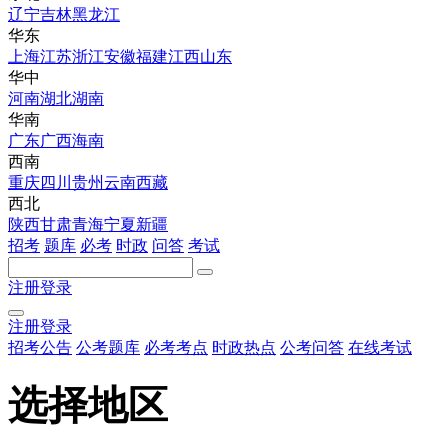
辽宁
吉林
黑龙江
华东
上海
江苏
浙江
安徽
福建
江西
山东
华中
河南
湖北
湖南
华南
广东
广西
海南
西南
重庆
四川
贵州
云南
西藏
西北
陕西
甘肃
青海
宁夏
新疆
招考
题库
必考
时政
问答
考试
注册
登录
注册
登录
招考公告
公考题库
必考考点
时政热点
公考问答
在线考试
选择地区