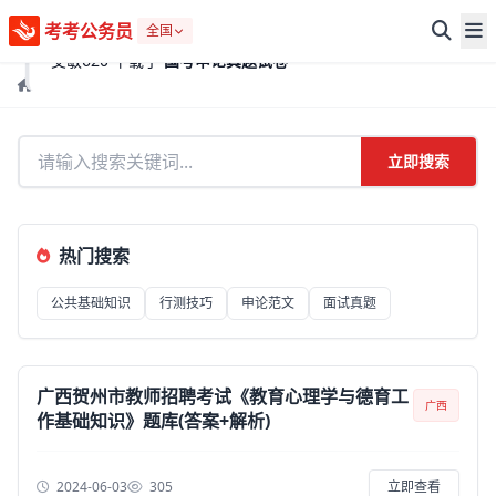
考考公务员
✓
8分钟前
全国
艾敏620 下载了
国考申论真题试卷
首页
搜索结果
立即搜索
热门搜索
公共基础知识
行测技巧
申论范文
面试真题
广西贺州市教师招聘考试《教育心理学与德育工
广西
作基础知识》题库(答案+解析)
2024-06-03
305
立即查看