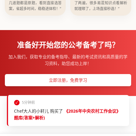
几道题都是原题，看到直接选答
了两遍，很多易混知识点看解析
案，省超多时间，稳稳进体检！”
就理顺了，上场直接秒选！”
准备好开始您的公考备考了吗？
加入我们，获取专业的备考指导、最新的考试资讯和高质量的学
习资料，助您成功上岸！
立即注册，免费学习
©
2026
考考公务员 版权所有
✓
5分钟前
Chef大人的小轩儿 购买了
《2026年中央农村工作会议》
SSL 安全连接
题库(答案+解析)
已稳健运行: 6577天 9时 31分 5秒