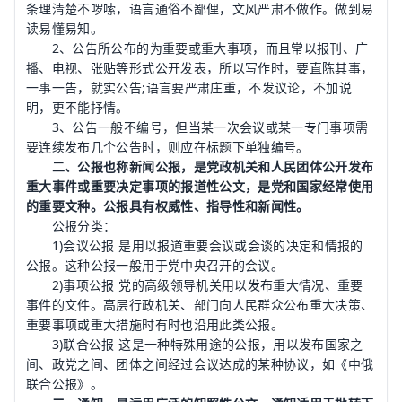
条理清楚不啰嗦，语言通俗不鄙俚，文风严肃不做作。做到易
读易懂易知。
2、公告所公布的为重要或重大事项，而且常以报刊、广
播、电视、张贴等形式公开发表，所以写作时，要直陈其事，
一事一告，就实公告;语言要严肃庄重，不发议论，不加说
明，更不能抒情。
3、公告一般不编号，但当某一次会议或某一专门事项需
要连续发布几个公告时，则应在标题下单独编号。
二、公报也称新闻公报，是党政机关和人民团体公开发布
重大事件或重要决定事项的报道性公文，是党和国家经常使用
的重要文种。公报具有权威性、指导性和新闻性。
公报分类：
1)会议公报 是用以报道重要会议或会谈的决定和情报的
公报。这种公报一般用于党中央召开的会议。
2)事项公报 党的高级领导机关用以发布重大情况、重要
事件的文件。高层行政机关、部门向人民群众公布重大决策、
重要事项或重大措施时有时也沿用此类公报。
3)联合公报 这是一种特殊用途的公报，用以发布国家之
间、政党之间、团体之间经过会议达成的某种协议，如《中俄
联合公报》。