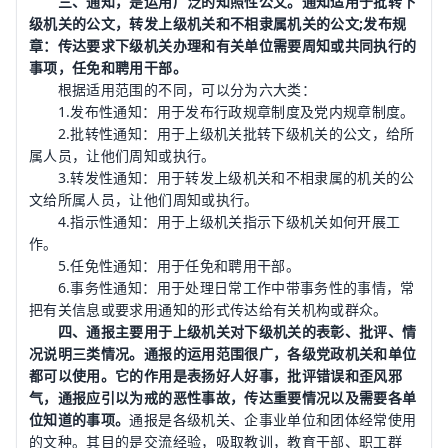
三、通知，是运用广泛的知照性公文。通知适用于批转下
级机关的公文，转发上级机关和不相隶属机关的公文;发布规
章：传达要求下级机关办理和有关单位需要周知或共同执行的
事项，任免和聘用干部。
根据适用范围的不同，可以分为六大类：
1.发布性通知：用于发布行政规章制度及党内规章制度。
2.批转性通知：用于上级机关批转下级机关的公文，给所
属人员，让他们周知或执行。
3.转发性通知：用于转发上级机关和不相隶属的机关的公
文给所属人员，让他们周知或执行。
4.指示性通知：用于上级机关指示下级机关如何开展工
作。
5.任免性通知：用于任免和聘用干部。
6.事务性通知：用于处理日常工作中带事务性的事情，常
把有关信息或要求用通知的形式传达给有关机构或群众。
四、通报主要用于上级机关对下级机关的表彰、批评、情
况说明三类情况。通报的运用范围很广，各级党政机关和单位
都可以使用。它的作用是表扬好人好事，批评错误和歪风邪
气，通报应引以为戒的恶性事故，传达重要情况以及需要各单
位知道的事项。
通报是各级机关、企事业单位和团体经常使用
的文种。其目的是交流经验，吸取教训，
教育
干部、职工群