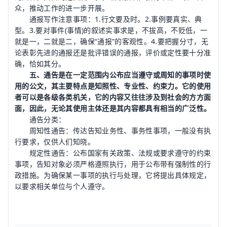
众，推动工作的进一步开展。
通报写作注意事项：1.行文要及时。2.事例要真实、典
型。3.要对事件(事情)的叙述实事求是，不拔高，不贬低，一
就是一，二就是二，确保“通报”的客观性。4.要把握分寸，无
论表彰先进的通报还是批评错误的通报，评价或定性要十分准
确，恰如其分。
五、通告是在一定范围内公布应当遵守或周知的事项时使
用的公文，其主要特点是知照性、专业性、约束力。它的使用
者可以是各级各类机关，它的内容又往往涉及到社会的方方面
面，因此，无论其使用主体还是其内容都具有相当的广泛性。
通告分类：
周知性通告：传达告知业务性、事务性事项，一般没有执
行要求，仅供人们知晓。
规定性通告：公布国家有关政策、法规或要求遵守的约束
事项，告知对象必须严格遵照执行，用于公布带有强制性的行
政措施。为确保某一事项的执行与处理，它将提出具体规定，
以要求相关单位与个人遵守。