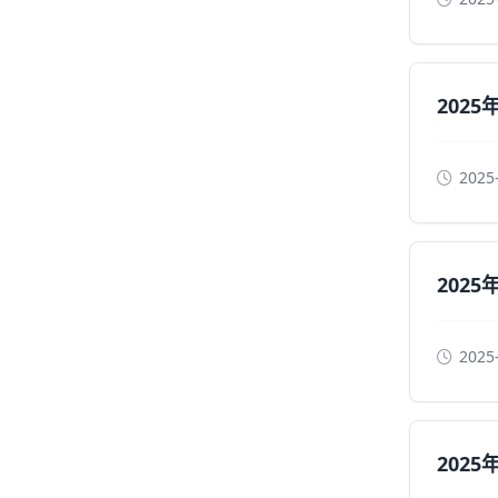
202
2025
202
2025
202