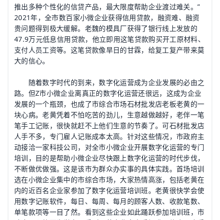
推出多种个性化的信贷产品，最大限度帮助企业渡过难关。”
2021年，全市数百家小微企业获得信用贷款，融资难、融资
贵问题得到极大缓解。老魏的模具厂获得了银行线上发放的
47.9万元低息信用贷款，他立即用这笔贷款购买开工原材料、
支付人员工资等。这笔贷款像旱日的甘霖，给复工复产带来莫
大的信心。
随着数字时代的到来，数字化运营成为企业发展的必由之
路。但Z市小微企业离真正的数字化运营还很远，这成为企业
发展的一个瓶颈，也成了市综合市场石材批发店老板老黄的一
块心病。老黄凭着不怕吃苦的劲儿，生意越做越好，老伴一笔
笔手工记账，很快就赶不上他们生意的节奏了。可石材批发店
人手不多，专门雇人记账成本太高。针对这些情况，市政府主
动接洽一家科技公司，对全市小微企业开展数字化运营的专门
培训，目的是帮助小微企业尽快跟上数字化运营的时代步伐，
不断做优做强。这是该市为群众办实事的具体实践。首场培训
选在小微企业集中的市综合市场，大家热情高涨，包括老黄在
内的近百名企业家参加了数字化运营培训班。老黄很快学会使
用数字记账软件，每日、每周、每月的顾客人数、收款笔数、
单笔款项等一目了然。看到这些企业如此踊跃参加培训班，市