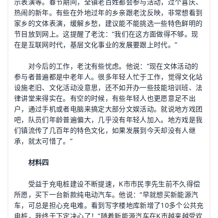
示表演等。春节期间，全镇老百姓都会参与活动，过个喜庆、
热闹的新年。有些在外地过年的乡亲跟老沈反映，非常想看到
家乡的文体表演，缓解乡愁，建议能不能挑选一些特色鲜明的
节目放到网上。这提醒了老沈：“我们在这方面做得不够。现
在是互联网时代，基层文化事业的发展要跟上时代。”
对今后的工作，老沈有些忧虑。他说：“现在文体活动的
参与者普遍都是中老年人。很多年轻人忙于工作，觉得文化站
设施老旧、文化活动没意思，还不如开办一些技能培训班、法
律讲堂来得实在。有空的时候，有些年轻人也更愿意足不出
户，通过手机或者电脑来搞定大部分文娱活动。就说地方戏团
吧，队员们年龄普遍偏大，几乎没有年轻人加入。地方戏是我
们镇流传了几百年的特色文化，如果发展到今天却没有人继
承，就太可惜了。”
材料四
受益于充电桩建设不断提速，K市市民李先生前不久得偿
所愿，买下一台新款纯电动汽车。他说：“早就想买新能源汽
车，可总是担心充电难。看到写字楼地库新增了10多个公共充
电桩，我终于下定决心了！”随着新能源汽车在K市越来越受欢