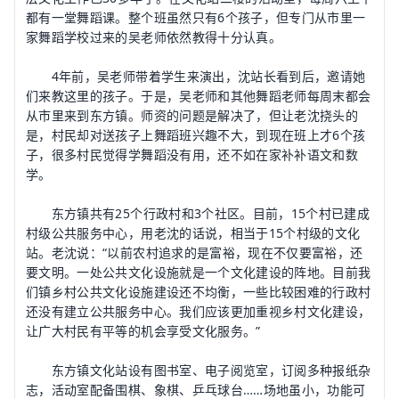
都有一堂舞蹈课。整个班虽然只有6个孩子，但专门从市里一
家舞蹈学校过来的吴老师依然教得十分认真。
4年前，吴老师带着学生来演出，沈站长看到后，邀请她
们来教这里的孩子。于是，吴老师和其他舞蹈老师每周末都会
从市里来到东方镇。师资的问题是解决了，但让老沈挠头的
是，村民却对送孩子上舞蹈班兴趣不大，到现在班上才6个孩
子，很多村民觉得学舞蹈没有用，还不如在家补补语文和数
学。
东方镇共有25个行政村和3个社区。目前，15个村已建成
村级公共服务中心，用老沈的话说，相当于15个村级的文化
站。老沈说：“以前农村追求的是富裕，现在不仅要富裕，还
要文明。一处公共文化设施就是一个文化建设的阵地。目前我
们镇乡村公共文化设施建设还不均衡，一些比较困难的行政村
还没有建立公共服务中心。我们应该更加重视乡村文化建设，
让广大村民有平等的机会享受文化服务。”
东方镇文化站设有图书室、电子阅览室，订阅多种报纸杂
志，活动室配备围棋、象棋、乒乓球台……场地虽小，功能可