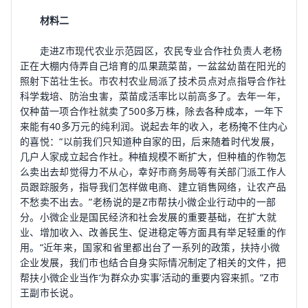
材料二
走进Z市现代农业示范园区，农民专业合作社负责人老杨
正在大棚内侍弄自己培育的瓜果蔬菜苗，一盆盆幼苗在阳光的
照射下茁壮生长。市农村农业局派了技术员点对点指导合作社
科学栽培、防治虫害，菜苗成活率比以前高多了。去年一年，
仅种苗一项合作社就卖了500多万株，除去各种成本，一年下
来能有40多万元的纯利润。说起去年的收入，老杨掩不住内心
的喜悦：“以前我们只知道种自家的田，后来随着时代发展，
几户人家成立起合作社。种植规模不断扩大，但种植的作物怎
么卖出去却觉得力不从心，幸好市商务局等有关部门派工作人
员跟踪服务，指导我们怎样做电商、建立销售网络，让农产品
不愁卖不出去。”老杨说的是Z市帮扶小微企业行动中的一部
分。小微企业是国民经济和社会发展的重要基础，在扩大就
业、增加收入、改善民生、促进稳定等方面具有举足轻重的作
用。“近年来，国家和省里都出台了一系列的政策，扶持小微
企业发展，我们市也结合自身实际情况制定了相关的文件，把
帮扶小微企业当作‘为群众办实事’活动的重要内容来抓。”Z市
王副市长说。