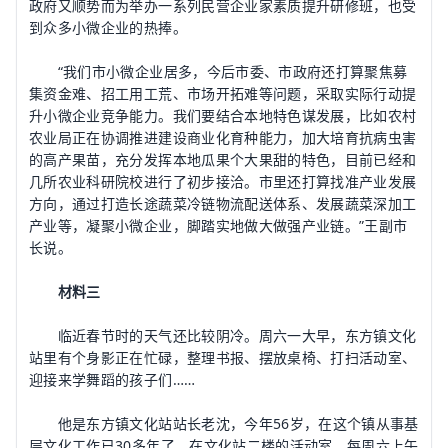
政府又顺势而为举办一系列民营企业家素质提升研修班，也受
到众多小微企业的热捧。
“我们市小微企业居多，今后市委、市政府还打算聚焦募
集资金难、招工用工荒、市场开拓难等问题，采取实际行动提
升小微企业竞争能力。我们要结合本地特色谋发展，比如农村
农业局正在协调推进建设商业化育种能力，加大培育抗病虫害
的高产果苗，充分发挥本地瓜果个大果甜的特色，目前已经和
几所农业科研院校进行了初步接洽。市里还打算找准产业发展
方向，通过打造长途蔬菜冷链物流配送体系、发展蔬菜深加工
产业等，凝聚小微企业，脚踏实地做大做强产业链。”王副市
长说。
材料三
临近春节时的天气还比较阴冷。周六一大早，东方镇文化
站里有个身影正在忙碌，整理书报、摆放桌椅、打扫活动室、
迎接来学舞蹈的孩子们……
他是东方镇文化站站长老沈，今年56岁，在这个镇从事基
层文化工作已30多年了。在文化站二楼的活动室，每周六上午