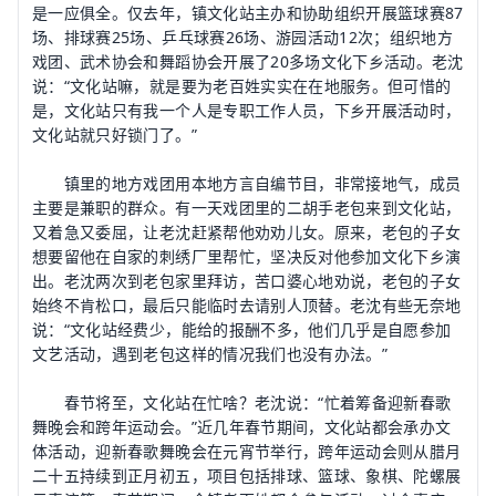
是一应俱全。仅去年，镇文化站主办和协助组织开展篮球赛87
场、排球赛25场、乒乓球赛26场、游园活动12次；组织地方
戏团、武术协会和舞蹈协会开展了20多场文化下乡活动。老沈
说：“文化站嘛，就是要为老百姓实实在在地服务。但可惜的
是，文化站只有我一个人是专职工作人员，下乡开展活动时，
文化站就只好锁门了。”
镇里的地方戏团用本地方言自编节目，非常接地气，成员
主要是兼职的群众。有一天戏团里的二胡手老包来到文化站，
又着急又委屈，让老沈赶紧帮他劝劝儿女。原来，老包的子女
想要留他在自家的刺绣厂里帮忙，坚决反对他参加文化下乡演
出。老沈两次到老包家里拜访，苦口婆心地劝说，老包的子女
始终不肯松口，最后只能临时去请别人顶替。老沈有些无奈地
说：“文化站经费少，能给的报酬不多，他们几乎是自愿参加
文艺活动，遇到老包这样的情况我们也没有办法。”
春节将至，文化站在忙啥？老沈说：“忙着筹备迎新春歌
舞晚会和跨年运动会。”近几年春节期间，文化站都会承办文
体活动，迎新春歌舞晚会在元宵节举行，跨年运动会则从腊月
二十五持续到正月初五，项目包括排球、篮球、象棋、陀螺展