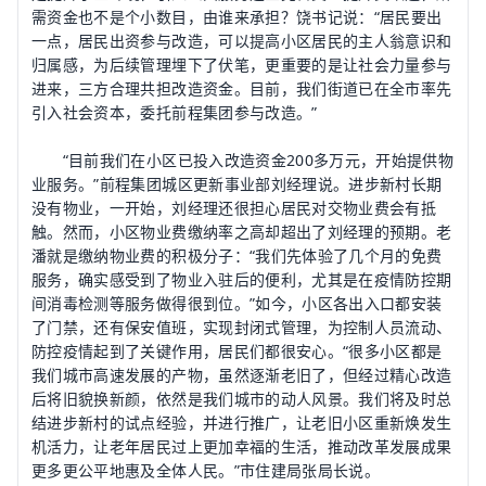
需资金也不是个小数目，由谁来承担？饶书记说：“居民要出
一点，居民出资参与改造，可以提高小区居民的主人翁意识和
归属感，为后续管理埋下了伏笔，更重要的是让社会力量参与
进来，三方合理共担改造资金。目前，我们街道已在全市率先
引入社会资本，委托前程集团参与改造。”
“目前我们在小区已投入改造资金200多万元，开始提供物
业服务。”前程集团城区更新事业部刘经理说。进步新村长期
没有物业，一开始，刘经理还很担心居民对交物业费会有抵
触。然而，小区物业费缴纳率之高却超出了刘经理的预期。老
潘就是缴纳物业费的积极分子：“我们先体验了几个月的免费
服务，确实感受到了物业入驻后的便利，尤其是在疫情防控期
间消毒检测等服务做得很到位。”如今，小区各出入口都安装
了门禁，还有保安值班，实现封闭式管理，为控制人员流动、
防控疫情起到了关键作用，居民们都很安心。“很多小区都是
我们城市高速发展的产物，虽然逐渐老旧了，但经过精心改造
后将旧貌换新颜，依然是我们城市的动人风景。我们将及时总
结进步新村的试点经验，并进行推广，让老旧小区重新焕发生
机活力，让老年居民过上更加幸福的生活，推动改革发展成果
更多更公平地惠及全体人民。”市住建局张局长说。