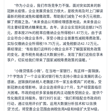
“作为小企业，我们市场竞争力不强，面对突如其来的新
冠肺炎疫情，企业发展资金压力很大，是税务局及时上门解读
最新的税收减免和缓缴政策，帮助我们减免了40多万元税款，
解了燃眉之急。”未来食品公司蔡经理感激地说。未来食品公
司主要经营糕点糖果批发。去年，该企业实现利润总额274万
元，原本按25%的税率应缴纳企业所得税61.87万元，由于该
企业符合小微企业条件，享受小微企业普惠性减税降费政策，
实际仅缴纳企业所得税19.75万元，减免税额达42.12万元。
蔡经理说：“有些我们这样的小微企业并不了解国家税务政策
的变化，是市税务局通过大数据分析，发现了我们这些应享未
享户，切实给我们带来了国家减税降费政策的温暖。”
“小微贷情系小微”，在当地一家银行，有这样一面锦旗，
7个字饱含了一个企业家对银行有力支持小微企业发展的衷心
感谢。送锦旗的纳税人老魏是Z市一家五金模具厂的老板。受
新冠肺炎疫情影响，该企业连续停业2个月，生产经营面临巨
大困难。市政府组织多家金融机构主动服务受困企业，提供个
性化融资支持服务。银行刘行长说：“我们积极配合市政府的
行动，通过信用评价扩围，运用大数据分析技术和‘以信换
贷’方式，将受惠企业范围由纳税信用A级和B级扩大至M级，