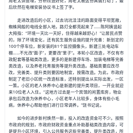
周老太讲道理，分析改造好处，周老太被这份真诚打动了，最
后欣然在电梯安装协议书上签了字。
走进改造后的小区，过去坑坑洼洼的路面变得平坦宽敞，
蜘蛛网般的电线全部入地，路灯全都亮起来了……陈阿姨竖起
大拇指：“环境一天比一天好，住得越来越舒心！”让居民点赞
的，除了环境变化，还有民生服务设施的提升完善：新划定的
100个停车位，新安装的81个监控摄像头，新建三处电动车
棚……不光改“面子”，更要改“里子”。本轮小区改造，不仅有市
政配套等基础类改造，更多的是新建停车场、加装电梯等完善
类改造，以及养老托育服务等提升类改造。基础类要应改尽
改，完善类、提升类则要因地制宜，按需改造。为此，市政府
制定了老旧小区统一改造标准，还特别提出从实际出发，一区
一策。小区的老人休养中心是新建的提升类项目，一开业就迎
来10位老人入住。“这地方过去是一个宾馆的闲置库房，物业
承包后改造为休养中心，小区老年人比较多，身体有些小毛
病，休养中心帮助他们进行日常调养。”饶书记说。
如今的进步新村焕然一新，投入的改造资金可不少。按照
市政府的规划，市政府财政资金重点补助基础类改造内容，可
是提升小区环境，引入公共服务这些完善类、提升类改造，所