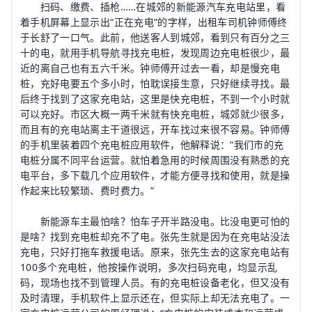
扫码、缴费、插枪……在城郊的新能源汽车充电站里，看
着手机屏幕上显示出“正在充电”的字样，出租车司机钟师傅终
于长舒了一口气。此前，他送客人到城郊，看到只有百分之三
十的电，就用手机导航寻找充电桩，发现周边充电桩很少，最
近的离自己也有五六千米。钟师傅开过去一看，却是慢充电
桩，充好电要五个多小时，怕耽误接生意，只好继续寻找。最
后终于找到了这家充电站，这里是快充电桩，不到一个小时就
可以充好。市区大概一两千米就有快充电桩，城郊就少很多，
而且有的充电站离主干道很远，开车找过来很不容易。钟师傅
的手机里装着四个充电桩应用软件，他解释说：“我们市的充
电桩分属不同平台运营。就怕着急用的时候周围没有熟悉的充
电平台，多下载几个应用软件，才能方便寻找和使用，就是操
作起来比较繁琐、费时费力。”
新能源车主最怕啥？怕车子开半路没电。比没电更可怕的
是啥？找到充电桩却充不了电。张先生就是因为在充电站没法
充电，只好打拖车救援电话。原来，张先生去的这家充电站有
100多个充电桩，他按操作说明，多次扫码充电，均显示乱
码，现场也找不到管理人员。有的充电桩设备老化，但又没有
及时清理，手机软件上显示还在，但实际上却无法充电了。一