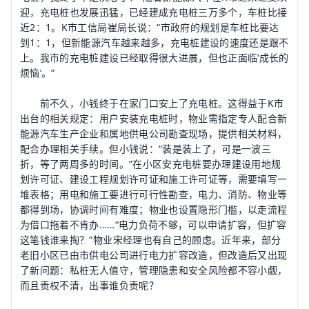
迎，充电桩也发展迅猛，已经建成充电桩三万多个，车桩比接
近2：1。K市工信局崔局长说：“市政府的规划是车桩比要达
到1：1，但新能源汽车越来越多，充电桩建设的速度还是跟不
上。我市的充电桩建设已经取得很大进展，但也正面临‘成长的
烦恼’。”
前不久，小钱终于在家门口安上了充电桩。这得益于K市
出台的相关规定：用户安装充电桩时，物业需指定专人配合新
能源汽车生产企业和属地供电公司勘查现场，提供相关材料，
配合办理相关手续。但小钱说：“装是装上了，可是一波三
折，等了两周多的时间。”在小区安充电桩要办理建设用地规
划许可证、建设工程规划许可证和施工许可证等，需要填写一
堆表格；用电和施工要进行可行性勘查，电力、消防、物业等
都得到场，协调时间有难度；物业也设置隐形门槛，以走流程
为借口拖着不肯办……“电力负荷不够，可以申请扩容，但扩容
这笔钱谁来掏？”物业宋经理也有自己的顾虑。近年来，部分
老旧小区已由市供电公司进行电力扩容改造，但改造后又出现
了新问题：私桩无人值守，管理隐患和安全风险都不容小觑，
而且责权不清，出事谁负责呢？