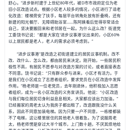
舒心。”进步新村建于上世纪80年代，被D市市政府定位为老
旧小区改造试点。根据小区老人较多的情况，小区进行了适老
化改造：楼梯旁安了扶手，每层平台转角处放有折叠椅，还有
新建的阳光餐厅、无障碍助浴室……陈阿姨看后觉得非常适合
自己，坚决要搬回来和老邻居在一起。为什么这么改？街道党
工委饶书记说：“都是大家在‘进步议事港’议出来的，小区60%
以上居民都是老人，老人的需求必须考虑到。”
“进步议事港”是改造之初街道建立的居民议事机制。改不
改、改什么、怎么改，都由居民来决定。刚开始，一些居民积
极性不高，有居民不愿参与对改造方案的讨论，或者直接表态
不同意。饶书记说：“只有群众参与进来，小区才有活力。于
是我们在小区成立了志愿者组织，要求党员在小区改造中发挥
作用。”杨老师是一位老党员，去年刚退休，他积极加入志愿
者组织，成为一名小区改造的义务宣讲员。他说：“小区改造
与我们每位居民切身利益息息相关，大家都应该出力加油。”
已经搬家的周老太认为我房子都出租了，改造跟我没什么关
系，因此不同意加装电梯。因为只要一户不同意，一栋楼都装
不了电梯，这让楼里居住的其他老人很着急。为了说服周老
太，杨老师愣是穿过大半个城市，上门数十趟，不厌其烦地给