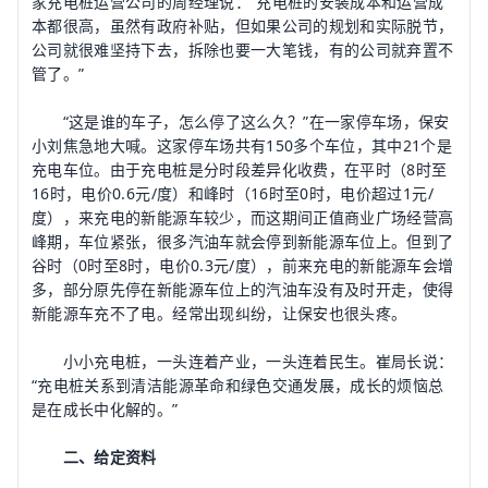
家充电桩运营公司的周经理说：“充电桩的安装成本和运营成
本都很高，虽然有政府补贴，但如果公司的规划和实际脱节，
公司就很难坚持下去，拆除也要一大笔钱，有的公司就弃置不
管了。”
“这是谁的车子，怎么停了这么久？”在一家停车场，保安
小刘焦急地大喊。这家停车场共有150多个车位，其中21个是
充电车位。由于充电桩是分时段差异化收费，在平时（8时至
16时，电价0.6元/度）和峰时（16时至0时，电价超过1元/
度），来充电的新能源车较少，而这期间正值商业广场经营高
峰期，车位紧张，很多汽油车就会停到新能源车位上。但到了
谷时（0时至8时，电价0.3元/度），前来充电的新能源车会增
多，部分原先停在新能源车位上的汽油车没有及时开走，使得
新能源车充不了电。经常出现纠纷，让保安也很头疼。
小小充电桩，一头连着产业，一头连着民生。崔局长说：
“充电桩关系到清洁能源革命和绿色交通发展，成长的烦恼总
是在成长中化解的。”
二、给定资料