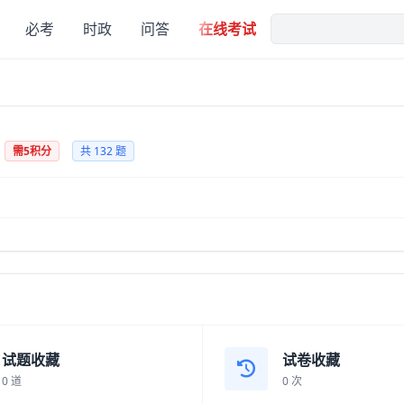
必考
时政
问答
在线考试
需5积分
共 132 题
）
试题收藏
试卷收藏
0 道
0 次