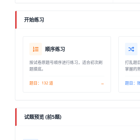
开始练习
顺序练习
按试卷原题号顺序进行练习，适合初次刷
打乱题
题摸底。
掌握的
题目：132 道
→
题目：
试题预览 (前5题)