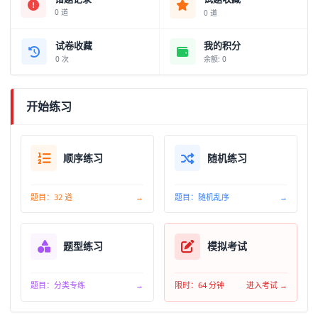
0 道
0 道
试卷收藏
我的积分
0 次
余额: 0
开始练习
顺序练习
随机练习
题目：32 道
→
题目：随机乱序
→
题型练习
模拟考试
题目：分类专练
→
限时：64 分钟
进入考试 →