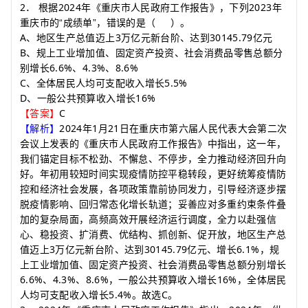
2
2024
2023
．
根据
年《重庆市人民政府工作报告》，下列
年
重庆市的“成绩单”，错误的是
（
）
。
A
3
30145.79
、地区生产总值迈上
万亿元新台阶、达到
亿元
B
、规上工业增加值、固定资产投资、社会消费品零售总额分
6.6%
4.3%
8.6%
别增长
、
、
C
5.5%
、全体居民人均可支配收入增长
D
16%
、一般公共预算收入增长
C
【答案】
2024
1
21
【解析】
年
月
日在重庆市第六届人民代表大会第二次
会议上发表的《重庆市人民政府工作报告》中指出，这一年，
我们锚定目标不松劲、不懈怠、不停步，全力推动经济回升向
好。年初用较短时间实现疫情防控平稳转段，更好统筹疫情防
控和经济社会发展，各项政策靠前协同发力，引导经济逐步摆
脱疫情影响、回归常态化增长轨道；妥善应对多重约束条件叠
加的复杂局面，高频高效开展经济运行调度，全力以赴强信
心、稳投资、扩消费、优结构、抓创新、促开放，地区生产总
3
30145.79
6.1%
值迈上
万亿元新台阶、达到
亿元、增长
，规
上工业增加值、固定资产投资、社会消费品零售总额分别增长
6.6%
4.3%
8.6%
16%
、
、
，一般公共预算收入增长
，全体居民
5.4%
C
人均可支配收入增长
。故选
。