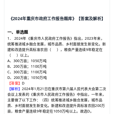
2024
《
年重庆市政府工作报告题库》【答案及解析】
一、单选题
1
2024
2023
．
年《重庆市人民政府工作报告》指出，
年来，
统筹推进城乡融合发展，城市品质、乡村面貌发生新变化。新
9
建和改造提升高标准农田
（
）
，粮食产量连续
年稳定在
（
）
以上。
A
300
1050
、
万亩；
万吨
B
200
1100
、
万亩；
万吨
C
300
1100
、
万亩；
万吨
D
200
1050
、
万亩；
万吨
D
【答案】
2024
1
21
【解析】
年
月
日在重庆市第六届人民代表大会第二次
会议上发表的《重庆市人民政府工作报告》中指出，一年来，
主要做了以下工作：（四）统筹推进城乡融合发展，城市品
200
质、乡村面貌发生新变化。新建和改造提升高标准农田
万
9
1050
D
亩，粮食产量连续
年稳定在
万吨以上。故选
。