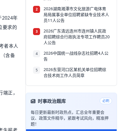
2026湖南湘潭市文化旅游广电体育
2
局局属事业单位招聘紧缺专业技术人
024年
员11人公告
位要求的
2026广东清远连州市连州镇人民政
3
府招聘综合行政执法专项工作聘员20
人公告
考者本人
2026中国统一战线杂志社招聘4人公
4
。（含备
告
2026东营河口区某机关单位招聘综
5
合技术岗工作人员简章
行端正，
时事政治题库
必刷
每日更新最新时政热点，汇总全年重要会
议、政策文件精华，紧跟考试风向，精准押
题！
考生报考