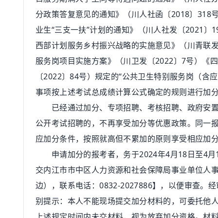
分政策答复意见的通知》（川人社函〔2018〕318
业生“三支一扶”计划的通知》（川人社发〔2021
西部计划服务乡村振兴战略的实施意见》（川青联发〔
服务岗项目实施方案》（川卫发〔2022〕7号）《
〔2022〕84号）规定的“公共卫生特别服务岗（
事项按上述考试总成绩计算公式确定的规则进行加
已经通过加分、专项招聘、考核招聘、政府安置等
公开考试招聘的，不再享受加分等优惠政策。同一
应加分条件，按照就高但不累加的原则享受相应加
申请加分的报考者，务于2024年4月18日至4月19日
交内江市市中区人力资源和社会保障局事业单位人
边），联系电话：0832-2027886】，以便审
别提示：本人不能现场提交加分材料的，可委托他
上述规定时间内未交材料，视为放弃加分资格。材