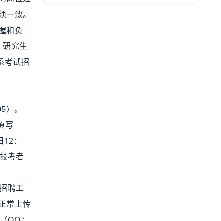
须一致。
握和负
。研究生
系考试招
5）。
填写
12：
由报考者
招聘工
正常上传
号（QQ：