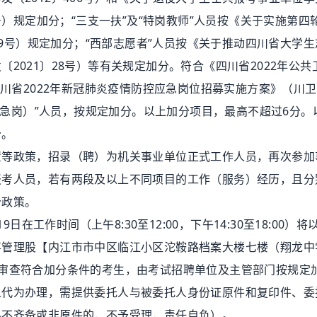
号）规定加分；“三支一扶”及“特岗教师”人员按《关于实施第四
〕19号）规定加分；“西部志愿者”人员按《关于推动四川省大学
2021〕28号）等有关规定加分。符合《四川省2022年公共
四川省2022年新冠肺炎疫情防控应急岗位招募实施方案》（川
含应急岗）”人员，按规定加分。以上加分项目，最高不超过6分。
分。
政策，招录（聘）为机关事业单位正式工作人员，再次参加
报考人员，若有两段及以上不同项目的工作（服务）经历，且分
分政策。
在工作时间（上午8:30至12:00，下午14:30至18:00）将
事管理股【内江市市中区临江小区沱鞍路档案大楼七楼（翔龙中
查。经审查符合加分条件的考生，由考试招聘单位及主管部门按规定
人代为办理，需提供委托人与被委托人身份证原件和复印件、委
料不齐备或非原件的，不予受理，责任自负）。