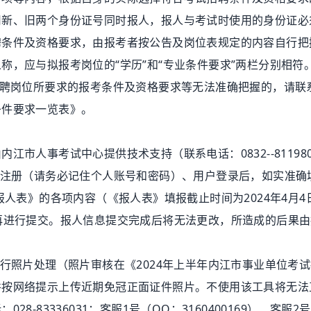
用新、旧两个身份证号同时报人，报人与考试时使用的身份证必
件及资格要求，由报考者按公告及岗位表规定的内容自行把
称，应与拟报考岗位的“学历”和“专业条件要求”两栏分别相符
招聘岗位所要求的报考条件及资格要求等无法准确把握的，请联
条件要求一览表》。
人事考试中心提供技术支持（联系电话：0832--811980
注册（请务必记住个人账号和密码）、用户登录后，如实准确
人表》的各项内容（《报人表》填报截止时间为2024年4月4日
再进行提交。报人信息提交完成后将无法更改，所造成的后果
照片处理（照片审核在《2024年上半年内江市事业单位考试
并按网络提示上传近期免冠正面证件照片。不使用该工具将无法
-83336031；客服1号（QQ：3160400169）、客服2