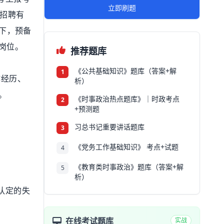
立即刷题
开招聘有
提下，预备
岗位。
推荐题库
《公共基础知识》题库（答案+解
1
作经历、
析）
。
《时事政治热点题库》｜时政考点
2
+预测题
习总书记重要讲话题库
3
《党务工作基础知识》 考点+试题
4
《教育类时事政治》题库（答案+解
5
析）
认定的失
在线考试题库
实战