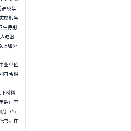
轮高校毕
生志愿服务
卫生特别
卫人教函
以上加分
事业单位
别符合相
以下材料
学后门旁
加分（特
托书。在