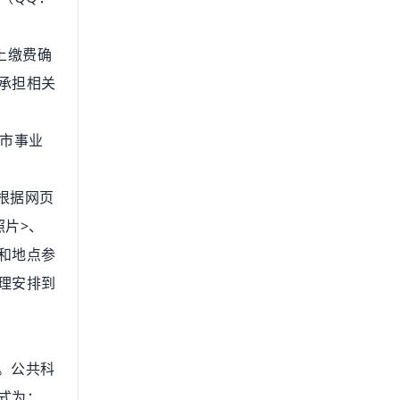
上缴费确
承担相关
市事业
，根据网页
照片>、
和地点参
理安排到
。公共科
式为：