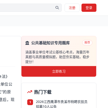
注册
登录
公共基础知识专用题库
推荐
涵盖事业单位考试公基核心考点，海量历年
真题与高质量模拟题，助您夯实基础，稳步
提分！
立即练习
办法》
业单位公
”的原
热门下载
意后，现
2026江西鹰潭市贵溪市特聘农技员
1
招募10人公告