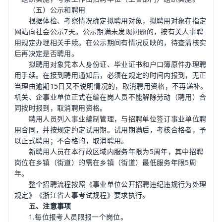
（五）公示和聘用
根据体检、考察情况确定拟聘用对象，拟聘用对象在指定
网站向社会公示7天。公示期满未发现问题的，按有关人事聘
用规定办理相关手续。在公示期间有情况反映的，待查清核实
后再决定是否聘用。
拟聘用对象凭本人身份证、毕业证书和户口簿原件办理聘
用手续。在接到聘用通知后，必须在规定的时间内报到，无正
当理由逾期15日又不说明情况的，取消聘用资格，不再递补。
机关、企事业单位正式在编在岗人员不能解除劳动（聘用）合
同按时报到，取消聘用资格。
聘用人员列入事业编制管理，与招聘单位签订事业单位聘
用合同，并按规定约定试用期。试用期满后，考核合格者，予
以正式聘用；不合格的，取消聘用。
新聘用人员在本行政区域内服务年限为5周年，其中招聘
岗位在乡镇（街道）的需在乡镇（街道）最低服务年限5周
年。
整个招聘流程按照《事业单位公开招聘违纪违规行为处理
规定》《浙江省人事考试规程》要求执行。
五、注意事项
1.每位报考人员限报一个岗位。