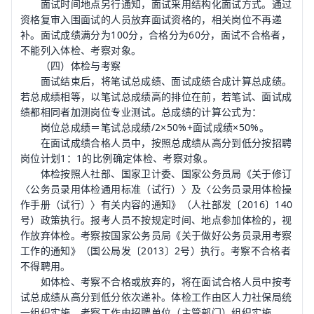
面试时间地点另行通知，面试采用结构化面试方式。通过
资格复审入围面试的人员放弃面试资格的，相关岗位不再递
补。面试成绩满分为100分，合格分为60分，面试不合格者，
不能列入体检、考察对象。
（四）体检与考察
面试结束后，将笔试总成绩、面试成绩合成计算总成绩。
若总成绩相等，以笔试总成绩高的排位在前，若笔试、面试成
绩都相同者加测岗位专业测试。总成绩的计算公式为：
岗位总成绩＝笔试总成绩/2×50%+面试成绩×50%。
在面试成绩合格人员中，按照总成绩从高分到低分按招聘
岗位计划1：1的比例确定体检、考察对象。
体检按照人社部、国家卫计委、国家公务员局《关于修订
〈
公务员录用体检通用标准（试行）
〉及〈
公务员录用体检操
作手册
（试行）〉有关内容的通知》（人社部发〔2016〕140
号）政策执行。报考人员不按规定时间、地点参加体检的，视
作放弃体检。考察按国家公务员局《关于做好公务员录用考察
工作的通知》（国公局发〔2013〕2号）执行。考察不合格者
不得聘用。
如体检、考察不合格或放弃的，将在面试合格人员中按考
试总成绩从高分到低分依次递补。体检工作由区人力社保局统
一组织实施，考察工作由招聘单位（主管部门）组织实施。