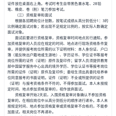
证件放在桌面右上角。考试时考生自带黑色墨水笔、2B铅
笔、橡皮、卷（削）笔刀参加考试。
（三）资格复审和面试
根据各招聘岗位计划数，按笔试成绩从高分到低分1：3的
比例确定面试对象；若出现不足规定比例的，按实际人数确定
面试对象。
面试前要进行资格复审，资格复审时间地点另行通知。参
加资格复审的人员应在规定的时间、地点进行现场资格条件复
审，并提供报考岗位所需的以下证明材料：本人身份证、户口
簿（能反映出户籍地或生源地）、学历证书、学位证书等报考
岗位所需的证件（证明）原件及复印件；留学人员须提供
教育
部中国留学服务中心出具的境外学历、学位认证书等报考岗位
所需的证件（证明）原件及复印件；委培生须出具委托培养单
位同意报考的书面证明。证件（证明）不全或所提供的证件
（证明）与报考资格条件不符的，不得参加面试。本人未按规
定时间、地点参加资格复审的，视作放弃面试。
资格复审开始2天前，入围资格复审对象确认不参加资格
复审的，在相应岗位中从高分到低分的顺序进行递补。本人未
按规定时间、地点参加资格复审或资格复审不合格的，不能参
加面试，相关岗位不再递补。