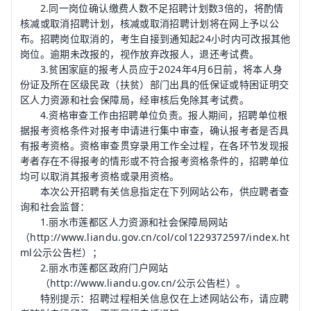
2.同一岗位确认缴费人数不足招聘计划数3倍的，将酌情
核减或取消招聘计划，核减或取消招聘计划将在网上予以公
布。招聘岗位取消的，考生自接到通知起24小时内可改报其他
岗位。逾期未改报的，视作放弃改报人，退还考试费。
3.贫困家庭的报考人员应于2024年4月6日前，将本人身
份证及所在区级民政（扶贫）部门出具的低保证或特困证明交
区人力资源和社会保障局，经审核后免除其考试费。
4.资格审查工作由招聘单位负责。报人期间，招聘单位根
据报考资格条件对报考申请进行集中审查，确认报考者是否具
有报考资格。资格审查贯穿录用工作全过程，在各环节发现报
考者存在不得报考的情形或不符合报考资格条件的，招聘单位
均可以取消其报考资格或录用资格。
本次公开招聘有关信息指定在下列网站公布，供应聘者查
询和社会监督：
1.丽水市莲都区人力资源和社会保障局网站
（http://www.liandu.gov.cn/col/col1229372597/index.ht
ml公示公告栏）；
2.丽水市莲都区政府门户网站
（http://www.liandu.gov.cn/公示公告栏）。
特别提示：招聘过程相关信息仅在上述网站公布，请应聘