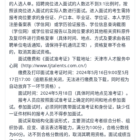
的人选人单。招聘岗位进入面试的人数达不到3:1比例时，按
照该岗位进入面试的实际人数进行面试。进入面试的考生需持
报考岗位要求的身份证、户口本、毕业证、学位证、本人学历
注册备案表（学信网）或学历验证报告、学位信息查询截图
（学位网）或学位验证报告以及岗位要求的其他相关资料原件
及复印件进行资格复审（具体时间、地点、方式及要求由各招
聘单位电话通知，请保持手机通讯正常），资格复审不合格
的，取消其面试资格。
面试缴费和《面试准考证》下载地址：天津市人才服务中
心网（http://www.tjtalents.com.cn/）
缴费及打印面试准考证时间：2024年5月16日9:00至5月
17日17:00（逾期系统关闭，无法进行缴费及下载，同时视为
自动放弃下一环节资格）。
面试时间：2024年5月18日（具体时间地点见准考证）。
报考人员应按照面试准考证上确定的时间和地点参加面
试。参加面试时，必须同时携带面试准考证和身份证，缺少任
一证件材料的报考人员不得参加面试。
面试采取结构化面谈形式，主要测试应考者综合分析、组
织协调、应变、语言表达等能力，满分为100分，合格分数线
为60分。达不到合格分数线的，取消其聘用资格。面试成绩当