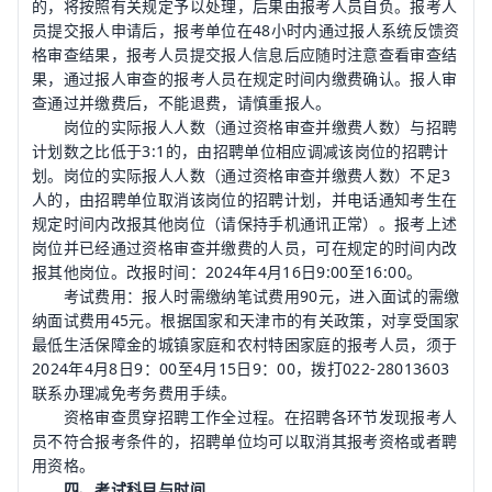
的，将按照有关规定予以处理，后果由报考人员自负。报考人
员提交报人申请后，报考单位在48小时内通过报人系统反馈资
格审查结果，报考人员提交报人信息后应随时注意查看审查结
果，通过报人审查的报考人员在规定时间内缴费确认。报人审
查通过并缴费后，不能退费，请慎重报人。
岗位的实际报人人数（通过资格审查并缴费人数）与招聘
计划数之比低于3:1的，由招聘单位相应调减该岗位的招聘计
划。岗位的实际报人人数（通过资格审查并缴费人数）不足3
人的，由招聘单位取消该岗位的招聘计划，并电话通知考生在
规定时间内改报其他岗位（请保持手机通讯正常）。报考上述
岗位并已经通过资格审查并缴费的人员，可在规定的时间内改
报其他岗位。改报时间：2024年4月16日9:00至16:00。
考试费用：报人时需缴纳笔试费用90元，进入面试的需缴
纳面试费用45元。根据国家和天津市的有关政策，对享受国家
最低生活保障金的城镇家庭和农村特困家庭的报考人员，须于
2024年4月8日9：00至4月15日9：00，拨打022-28013603
联系办理减免考务费用手续。
资格审查贯穿招聘工作全过程。在招聘各环节发现报考人
员不符合报考条件的，招聘单位均可以取消其报考资格或者聘
用资格。
四、考试科目与时间