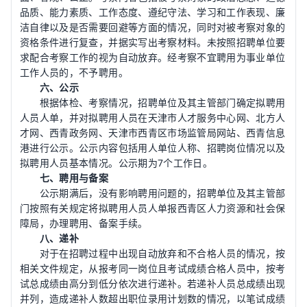
品质、能力素质、工作态度、遵纪守法、学习和工作表现、廉
洁自律以及是否需要回避等方面的情况，同时对被考察对象的
资格条件进行复查，并据实写出考察材料。未按照招聘单位要
求配合考察工作的视为自动放弃。经考察不宜聘用为事业单位
工作人员的，不予聘用。
六、公示
根据体检、考察情况，招聘单位及其主管部门确定拟聘用
人员人单，并对拟聘用人员在天津市人才服务中心网、北方人
才网、西青政务网、天津市西青区市场监管局网站、西青信息
港进行公示。公示内容包括用人单位人称、招聘岗位情况以及
拟聘用人员基本情况。公示期为7个工作日。
七、聘用与备案
公示期满后，没有影响聘用问题的，招聘单位及其主管部
门按照有关规定将拟聘用人员人单报西青区人力资源和社会保
障局，办理聘用、备案手续。
八、递补
对于在招聘过程中出现自动放弃和不合格人员的情况，按
相关文件规定，从报考同一岗位且考试成绩合格人员中，按考
试总成绩由高分到低分依次进行递补。若递补人员总成绩出现
并列，造成递补人数超出职位录用计划数的情况，以笔试成绩