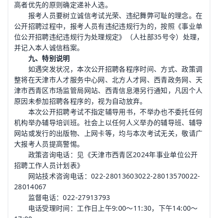
高者优先的原则确定递补人选。
报考人员要树立诚信考试光荣、违纪舞弊可耻的理念。在
公开招聘过程中，报考人员有违纪违规行为的，按照《事业单
位公开招聘违纪违规行为处理规定》（人社部35号令）处理，
并记入本人诚信档案。
九、特别说明
如遇突发状况，本次公开招聘各程序时间、方式、政策调
整将在天津市人才服务中心网、北方人才网、西青政务网、天
津市西青区市场监管局网站、西青信息港另行通知，凡因个人
原因未参加招聘各程序的，视为自动放弃。
本次公开招聘考试不指定辅导用书，不举办也不委托任何
机构举办辅导培训班。社会上以任何人义举办的辅导班、辅导
网站或发行的出版物、上网卡等，均与本次考试无关，敬请广
大报考人员提高警惕。
政策咨询电话：见《天津市西青区2024年事业单位公开
招聘工作人员计划表》
网站技术咨询电话：022-28013603022-28013570022-
28014067
监督电话：022-27913793
电话受理时间：工作日上午9:00～11:30，下午14:00～