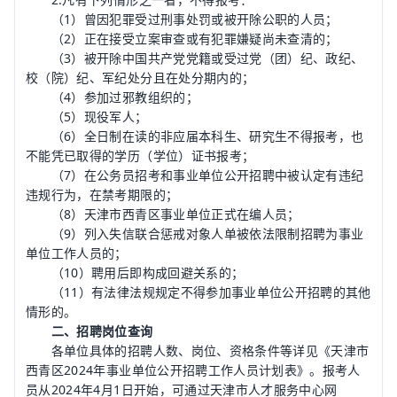
（1）曾因犯罪受过刑事处罚或被开除公职的人员；
（2）正在接受立案审查或有犯罪嫌疑尚未查清的；
（3）被开除中国共产党党籍或受过党（团）纪、政纪、
校（院）纪、军纪处分且在处分期内的；
（4）参加过邪教组织的；
（5）现役军人；
（6）全日制在读的非应届本科生、研究生不得报考，也
不能凭已取得的学历（学位）证书报考；
（7）在公务员招考和事业单位公开招聘中被认定有违纪
违规行为，在禁考期限的；
（8）天津市西青区事业单位正式在编人员；
（9）列入失信联合惩戒对象人单被依法限制招聘为事业
单位工作人员的；
（10）聘用后即构成回避关系的；
（11）有法律法规规定不得参加事业单位公开招聘的其他
情形的。
二、招聘岗位查询
各单位具体的招聘人数、岗位、资格条件等详见《天津市
西青区2024年事业单位公开招聘工作人员计划表》。报考人
员从2024年4月1日开始，可通过天津市人才服务中心网