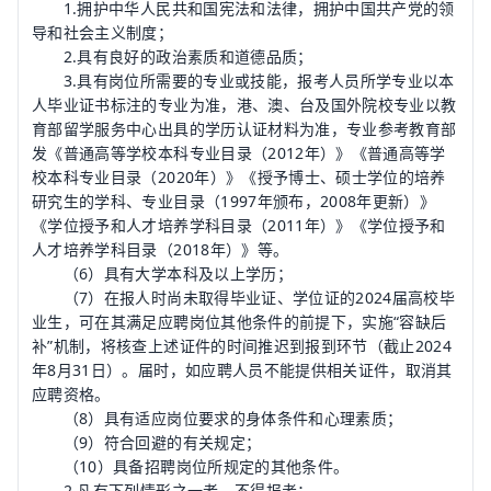
1.拥护中华人民共和国宪法和法律，拥护中国共产党的领
导和社会主义制度；
2.具有良好的政治素质和道德品质；
3.具有岗位所需要的专业或技能，报考人员所学专业以本
人毕业证书标注的专业为准，港、澳、台及国外院校专业以
教
育
部留学服务中心出具的学历认证材料为准，专业参考教育部
发《普通高等学校本科专业目录（2012年）》《普通高等学
校本科专业目录（2020年）》《授予博士、硕士学位的培养
研究生的学科、专业目录（1997年颁布，2008年更新）》
《学位授予和人才培养学科目录（2011年）》《学位授予和
人才培养学科目录（2018年）》等。
（6）具有大学本科及以上学历；
（7）在报人时尚未取得毕业证、学位证的2024届高校毕
业生，可在其满足应聘岗位其他条件的前提下，实施“容缺后
补”机制，将核查上述证件的时间推迟到报到环节（截止2024
年8月31日）。届时，如应聘人员不能提供相关证件，取消其
应聘资格。
（8）具有适应岗位要求的身体条件和心理素质；
（9）符合回避的有关规定；
（10）具备招聘岗位所规定的其他条件。
2.凡有下列情形之一者，不得报考：