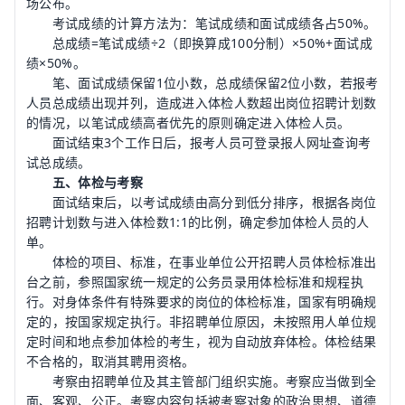
场公布。
考试成绩的计算方法为：笔试成绩和面试成绩各占50%。
总成绩=笔试成绩÷2（即换算成100分制）×50%+面试成
绩×50%。
笔、面试成绩保留1位小数，总成绩保留2位小数，若报考
人员总成绩出现并列，造成进入体检人数超出岗位招聘计划数
的情况，以笔试成绩高者优先的原则确定进入体检人员。
面试结束3个工作日后，报考人员可登录报人网址查询考
试总成绩。
五、体检与考察
面试结束后，以考试成绩由高分到低分排序，根据各岗位
招聘计划数与进入体检数1:1的比例，确定参加体检人员的人
单。
体检的项目、标准，在事业单位公开招聘人员体检标准出
台之前，参照国家统一规定的公务员录用体检标准和规程执
行。对身体条件有特殊要求的岗位的体检标准，国家有明确规
定的，按国家规定执行。非招聘单位原因，未按照用人单位规
定时间和地点参加体检的考生，视为自动放弃体检。体检结果
不合格的，取消其聘用资格。
考察由招聘单位及其主管部门组织实施。考察应当做到全
面、客观、公正。考察内容包括被考察对象的政治思想、道德