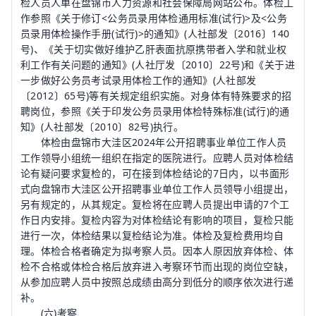
检人员人单在盘锦市人力资源和社会保障局网站公布。体检工
作参照《关于修订<公务员录用体检通用标准(试行)>及<
公务
员录用体检操作手册
(试行)>的通知》(人社部发〔2016〕140
号)、《关于切实做好维护乙肝表面抗原携带者入学和就业权
利工作有关问题的通知》(人社厅发〔2010〕22号)和《关于进
一步做好公务员考试录用体检工作的通知》(人社部发
〔2012〕65号)等有关规定组织实施。对身体有特殊要求的招
聘岗位，参照《关于印发公务员录用体检特殊标准(试行)的通
知》(人社部发〔2010〕82号)执行。
体检由盘锦市大洼区2024年公开招聘事业单位工作人员
工作领导小组统一组织在指定的医院进行。应聘人员对体检结
论有疑问要求复检的，可在接到体检结论的7日内，以书面形
式向盘锦市大洼区公开招聘事业单位工作人员领导小组提出，
另有规定的，从其规定。复检将在应聘人员提出申请的7个工
作日内安排。复检内容为对体检结论有影响的项目，复检只能
进行一次，体检结果以复检结论为准。体检及复检费用均自
理。体检合格者确定为拟考察人员。因本人原因放弃体检、体
检不合格或体检合格后放弃进入考察环节而出现的岗位空缺，
从参加应聘人员中按照总成绩由高分到低分的顺序依次进行递
补。
(六)考察