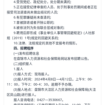
4.受到党纪、政纪处分，处分期未满的;
5.正在接受纪律审查的人员、处于刑事处罚期间或者正在
接受司法调查尚未做出结论的人员;
6.有犯罪嫌疑尚未查清的;
7.曾被辞退或者开除公职的;
8.被依法列为失信联合惩戒对象的;
9.聘用后即形成《事业单位人事管理回避规定》(人社部
规〔2019〕1号)规定的回避关系的;
10.法律、法规规定的其他不宜报考的情形。
四、招聘程序
(一)发布招聘信息
在盘锦市人力资源和社会保障局网站发布招聘公告。
(二)组织报人
1.报人
(1)报人方式：现场报人。
(2)报人时间：2024年4月8日—4月12日。上午9：00-
11：00，下午2：00-4：30，逾期不予办理。
(3)报人地点：盘锦市大洼区人力资源和社会保障局(大洼
区凤山路)进行报人。
报人咨询电话：0427—3530667。
电话咨询时间：(工作日期间上午9:00—11:00，下午