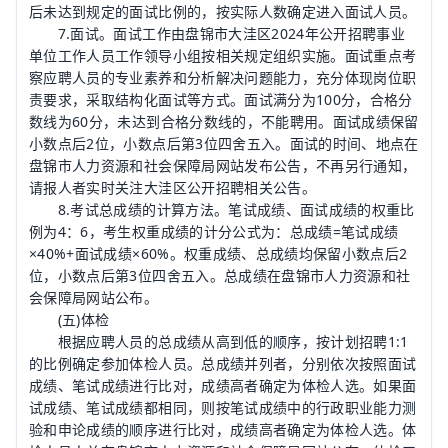
后未达到规定的面试比例的，按实际人数确定进入面试人员。
7.面试。面试工作由盘锦市大洼区2024年公开招聘事业
单位工作人员工作领导小组按相关规定组织实施。面试重点考
察应聘人员的专业素养和分析解决问题能力，充分体现岗位职
责要求，采取结构化面试等方式。面试满分为100分，合格分
数线为60分，未达到合格分数线的，不能聘用。面试成绩保留
小数点后2位，小数点后第3位四舍五入。面试的时间、地点在
盘锦市人力资源和社会保障局网站发布公告，不再另行通知，
请报人者实时关注大洼区公开招聘相关公告。
8.考试总成绩的计算方法。笔试成绩、面试成绩的权重比
例为4：6，考生权重成绩的计分公式为：总成绩=笔试成绩
×40%+面试成绩×60%。权重成绩、总成绩均保留小数点后2
位，小数点后第3位四舍五入。总成绩在盘锦市人力资源和社
会保障局网站公布。
(五)体检
根据应聘人员的总成绩从高到低的顺序，按计划招聘1:1
的比例确定参加体检人员。总成绩并列者，分别依次按照面试
成绩、笔试成绩进行比对，成绩高者确定为体检人选。如果面
试成绩、笔试成绩都相同，则按笔试成绩中的行政职业能力测
验和申论成绩的顺序进行比对，成绩高者确定为体检人选。体