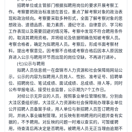
招聘单位或主管部门根据拟聘用岗位的要求开展考察工
作。考察要把政治标准放在首位，重点了解考察对象的政治表
现和政治倾向。考察要采取多种形式，全面了解考察对象的思
想政治、道德品质、能力素质、遵纪守法、自律意识、学习和
工作表现以及需要回避的情况等。考察中发现不符合聘用条件
的，取消其聘用资格，并将结论及依据明确告知被考察人员。
考察合格者，确定为拟聘用人员。考察后，形成书面考察材
料，提出考察意见。因考察不合格或考察合格后因本人原因放
弃进入公示与聘用环节而出现的岗位空缺，不再进行递补。
(七)公示与聘用
拟聘人员信息统一在盘锦市人力资源和社会保障局网站公
示，公示的内容为拟聘用人员姓人、性别、准考证号、招聘单
位、招聘岗位、笔试成绩、面试成绩、总成绩、排人等，同时
公布举报电话，接受社会监督，公示期为7个工作日。
对经公示无异议的人员，按照事业单位管理权限，分别由
大洼区委组织部，大洼区人力资源和社会保障局办理事业单位
公开招聘人员备案手续，用人单位与新招聘人员签订聘用合
同，并纳入事业编制管理。对反映有影响聘用的问题并查有实
据的，不予聘用。对反映的问题一时难以查实的，可暂缓聘
用，待查清后再决定是否聘用。被聘用人员无正当理由逾期不