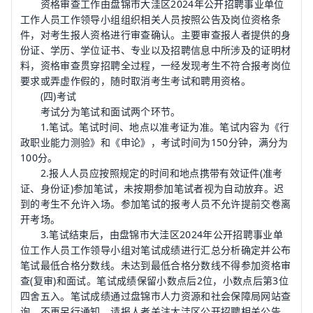
资格审查工作由盘锦市大洼区2024年公开招聘事业单位
工作人员工作领导小组组织相关人员按照公告及岗位资格条
件，对考生报人资格进行审查确认。主要审查报人者提供的身
份证、学历、学位证书、专业以及招聘信息中所涉及的证明材
料，资格审查贯穿招聘全过程，一经发现考生不符合报考岗位
要求或弄虚作假的，随时取消考生考试和聘用资格。
(四)考试
考试分为笔试和面试两个环节。
1.笔试。笔试时间、地点以准考证为准。笔试内容为《行
政职业能力测验》和《申论》，考试时间为150分钟，满分为
100分。
2.报人人员应按照规定的时间和地点携带有效证件(准考
证、身份证)参加笔试，未按期参加笔试者视为自动放弃。迟
到的考生不允许入场。参加笔试的报考人员不允许提前交卷离
开考场。
3.笔试结束后，由盘锦市大洼区2024年公开招聘事业单
位工作人员工作领导小组对笔试成绩进行汇总分析确定并公布
笔试最低合格分数线。未达到最低合格分数线不得参加资格审
查(复审)和面试。笔试成绩保留小数点后2位，小数点后第3位
四舍五入。笔试成绩通过盘锦市人力资源和社会保障局网站查
询，不再另行通知，请报人者关注大洼区公开招聘相关公告。