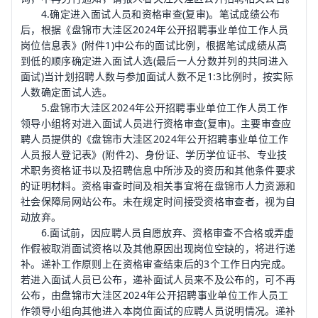
4.确定进入面试人员和资格审查(复审)。笔试成绩公布
后，根据《盘锦市大洼区2024年公开招聘事业单位工作人员
岗位信息表》(附件1)中公布的面试比例，根据笔试成绩从高
到低的顺序确定进入面试人选(最后一人分数并列的共同进入
面试)当计划招聘人数与参加面试人数不足1:3比例时，按实际
人数确定面试人选。
5.盘锦市大洼区2024年公开招聘事业单位工作人员工作
领导小组将对进入面试人员进行资格审查(复审)。主要审查应
聘人员提供的《盘锦市大洼区2024年公开招聘事业单位工作
人员报人登记表》(附件2)、身份证、学历学位证书、专业技
术职务资格证书以及招聘信息中所涉及的资历和其他条件要求
的证明材料。资格审查时间及相关事宜将在盘锦市人力资源和
社会保障局网站公布。未在规定时间接受资格审查者，视为自
动放弃。
6.面试前，因应聘人员自愿放弃、资格审查不合格或弄虚
作假被取消面试资格以及其他原因出现岗位空缺的，将进行递
补。递补工作原则上在资格审查结束后的3个工作日内完成。
若进入面试人员已公布，递补面试人员来不及公布的，可不再
公布，由盘锦市大洼区2024年公开招聘事业单位工作人员工
作领导小组向其他进入本岗位面试的应聘人员说明情况。递补