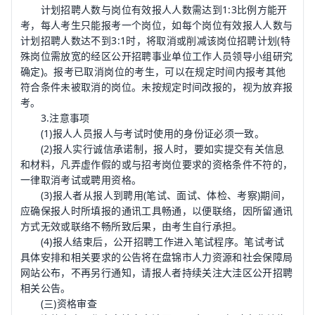
计划招聘人数与岗位有效报人人数需达到1:3比例方能开
考，每人考生只能报考一个岗位，如每个岗位有效报人人数与
计划招聘人数达不到3:1时，将取消或削减该岗位招聘计划(特
殊岗位需放宽的经区公开招聘事业单位工作人员领导小组研究
确定)。报考已取消岗位的考生，可以在规定时间内报考其他
符合条件未被取消的岗位。未按规定时间改报的，视为放弃报
考。
3.注意事项
(1)报人人员报人与考试时使用的身份证必须一致。
(2)报人实行诚信承诺制，报人时，要如实提交有关信息
和材料，凡弄虚作假的或与招考岗位要求的资格条件不符的，
一律取消考试或聘用资格。
(3)报人者从报人到聘用(笔试、面试、体检、考察)期间，
应确保报人时所填报的通讯工具畅通，以便联络，因所留通讯
方式无效或联络不畅所致后果，由考生自行承担。
(4)报人结束后，公开招聘工作进入笔试程序。笔试考试
具体安排和相关要求的公告将在盘锦市人力资源和社会保障局
网站公布，不再另行通知，请报人者持续关注大洼区公开招聘
相关公告。
(三)资格审查