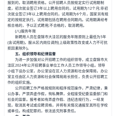
报到的，取消聘用资格。公开招聘人员按规定实行试用期制
度，初次就业签订3年以上聘用合同的，试用期为12个月;非初
次就业签订3年以上聘用合同的，试用期为6个月，国家另有规
定的按规定执行。试用期包括在聘用合同期内。试用期满经考
核合格的，予以正式聘用;不合格的，取消聘用。
(八)服务年限
新聘用人员在盘锦市大洼区的服务年限原则上最低为5年
(含试用期)，服从区内岗位调剂(上级政策性改变或人力不可抗
拒因素除外)。
五、组织领导和纪律监督
为进一步加强对公开招聘工作的组织领导，成立盘锦市大
洼区2024年公开招聘事业单位工作人员工作领导小组。领导
小组下设办公室，办公室设在区人力资源和社会保障局，办公
室主任由区人力资源和社会保障局局长担任，负责公开招聘工
作的组织实施。
公开招聘工作严格按规则和程序规范操作，严肃纪律，秉
公办事，严禁弄虚作假，徇私舞弊，全程接受纪委监委部门和
社会的监督。报考者如有弄虚作假、违纪违规行为，一经发
现，取消其考试或应聘资格，并将有关情况通报至其所在学校
或单位。构成犯罪的，依法追究刑事责任。