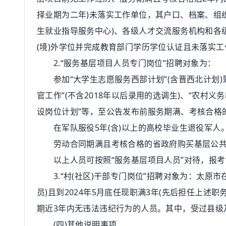
择业期为二年)未落实工作单位，其户口、档案、组
生就业指导服务中心)、各级人才交流服务机构和各级公
(境)外学位并完成教育部门学历学位认证且未落实
2.“服务基层项目人员专门岗位”招聘对象为：
参加“大学生志愿服务西部计划”(含晋西北计划)到
官工作”(不含2018年以后录用的选调生)、“农村
设岗位计划”等，至公告发布前服务期满、考核合格
在军队服役5年(含)以上的高校毕业生退役军人
劳动合同期满且考核合格的省政府购买基层公共服
以上人员可按照“服务基层项目人员”对待，报考“
3.“村(社区)干部专门岗位”招聘对象为：太原市在
员)且到2024年5月底任现职满3年(先后担任上
期近3年内无违法违纪行为的人员。其中，受过县级及
(四)其他说明事项