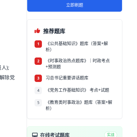
立即刷题
推荐题库
《公共基础知识》题库（答案+解
1
析）
《时事政治热点题库》｜时政考点
2
+预测题
);
解除党
习总书记重要讲话题库
3
《党务工作基础知识》 考点+试题
4
《教育类时事政治》题库（答案+解
5
析）
在线考试题库
实战