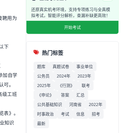
还原真实机考环境，支持专项练习与全真模
拟考试，智能评分解析，查漏补缺更高效！
被聘用为
开始考试
以下
热门标签
览
题库
真题试卷
事业单位
参加自学
公务员
2024年
2023年
认可。
2025年
《行测》
联考
高级工班
《申论》
答案
汇总
公共基础知识
河南省
2022年
览表》。
时事政治
考试
信息
招考
专业知识
最新