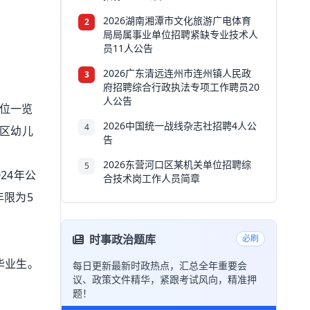
2026湖南湘潭市文化旅游广电体育
2
局局属事业单位招聘紧缺专业技术人
员11人公告
2026广东清远连州市连州镇人民政
3
府招聘综合行政执法专项工作聘员20
人公告
岗位一览
2026中国统一战线杂志社招聘4人公
4
在区幼儿
告
2026东营河口区某机关单位招聘综
5
24年公
合技术岗工作人员简章
年限为5
时事政治题库
必刷
毕业生。
每日更新最新时政热点，汇总全年重要会
议、政策文件精华，紧跟考试风向，精准押
题！