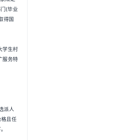
门(毕业
前取得国
大学生村
广服务特
。
位选派人
合格且任
下。