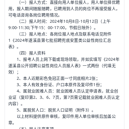
（一）报人方式：直接向用人单位报人，用人单位择优聘
用，报人期间随报随聘，已聘用到人员的岗位不再接受报人，
可电话咨询各岗位聘用情况。
（二）报人时间：2024年10月8日-10月12日（上午
9:00-11:30;下午15：00-17:00，节假日除外）。
（三）报人地点：各岗位报人地点及联系电话见附件
1《2024年遂溪县第七批招聘兜底安置类公益性岗位汇总
表》。
（四）报人资料
1、报考人员上网下载或现场领取，并如实填写《2024年
遂溪县公开招聘公益性岗位人员报人表》一式两份（代填无
效）；
2、本人近期彩色免冠正面一寸同底相片2张；
3、本人有效身份证、户口本原件及复印件1份；
4、属就业困难人员：就业困难人员认定申请表，就业创
业证（复印第2、3、6、7页，第7页需记载就业困难人员认定
内容）。
5、属脱贫人口：脱贫人口证明（附件3）。
以上材料提供原件审核，复印件用人单位审核后加盖公
章。
（五）报人注意事项