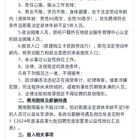
3、责任心强，服从工作安排；
4、男女不限，学历不限，身体健康，处于法定劳动年龄
内（退休年龄：男性60周岁、女性50周岁），优先聘用符合
条件且距离法定退休年龄不足5年人员。
5.就业困难人员，即经户籍所在地就业服务管理中心认定
的就业困难人员；
6.脱贫人口（原建档立卡贫困劳动力），即在法定劳动年
龄内、有劳动能力和就业意愿的本省脱贫人口；
7、未从事过公益性岗位工作。
8、法律、法规规定的其他条件。
凡有下列情况之一者，不得报考：
1、因涉嫌违法违纪正在接受审计、纪律审查，或者涉嫌
犯罪，司法程序尚未终结的，或者刑事处罚期限未满的人员；
2、法律法规和规章规定不得应聘的其他情形。
二、聘用期限及薪酬待遇
聘用期限最长不超过3年，但对距离法定退休年龄不足5年
的人员可以延长至退休。各岗位薪酬待遇及岗位信息见附件
1《2024年遂溪县第七批招聘兜底安置类公益性岗位汇总
表》。
三、报人相关事项