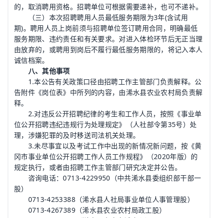
的，取消聘用资格。招聘单位可根据需要递补，也可不递补。
（三）本次招聘聘用人员最低服务期限为3年(含试用
期)。聘用人员上岗前须与招聘单位签订聘用合同，明确最低
服务期限、违约责任和有关要求。对进入体检环节后无正当理
由放弃的，或聘用到岗后不履行最低服务期限的，将记入本人
诚信档案。
八、其他事项
1.本公告有关政策口径由招聘工作主管部门负责解释。公
告附件《岗位表》中所列的内容，由浠水县农业农村局负责解
释。
2.对违反公开招聘纪律的考生和工作人员，按照《事业单
位公开招聘违纪违规行为处理规定》（人社部令第35号）处
理，涉嫌犯罪的及时移送司法机关处理。
3.未尽事宜以及考试工作中出现的新情况新问题，按《黄
冈市事业单位公开招聘工作人员工作规程》（2020年版）的
规定执行，或者由招聘工作主管部门研究决定并公告。
咨询电话：0713-4229950（中共浠水县委组织部干部一
股）
0713-4253388（浠水县人社局事业单位人事管理股）
0713-4267389（浠水县农业农村局政工股）