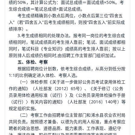
绩的50%，其计算公式为：面试总成绩＝面试成绩×50%。考
生综合成绩＝笔试总成绩+面试总成绩。
考生成绩精确到小数点后两位，小数点后第三位“四舍五
入”（若“四舍五入”后考生成绩相同，则按“四舍五入”前实际成
绩排序）。
3.考生成绩相同的处理办法。报考同一岗位的考生综合成
绩相同时，笔试成绩高的考生排人靠前；笔试、面试成绩都相
同时，笔试科目《专业知识》成绩高的考生排人靠前；按以上
原则排人后成绩仍相同时,由招聘工作主管部门组织加试。
五、体检、考察
根据招聘岗位计划数，依考生综合成绩，从高分到低分按
1:1的比例确定进入体检、考察人选。
（一）体检参照《关于进一步做好公务员考试录用体检工
作的通知》（人社部发〔2012〕65号）、《关于修订〈
公务
员录用体检通用标准（试行）
〉及〈
公务员录用体检操作手册
（试行）〉有关内容的通知》（人社部发〔2016〕140号）等
规定组织实施。
（二）考察工作由招聘单位主管部门和浠水县农业农村局
共同负责。按照德才兼备、以德为先的用人标准，重点考察应
聘者的政治思想、道德品质、能力素质、工作表现、遵纪守
法、廉洁自律、职位匹配以及是否需要回避等方面的情况。