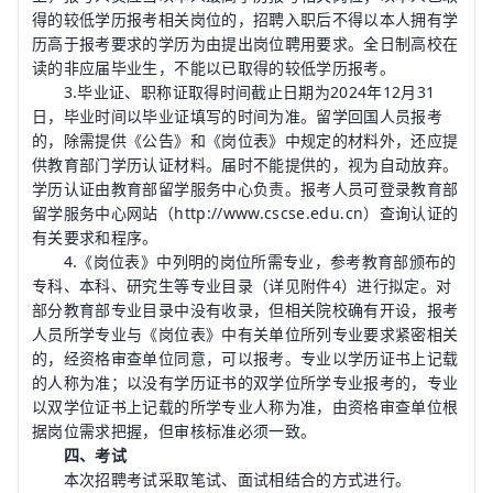
得的较低学历报考相关岗位的，招聘入职后不得以本人拥有学
历高于报考要求的学历为由提出岗位聘用要求。全日制高校在
读的非应届毕业生，不能以已取得的较低学历报考。
3.毕业证、职称证取得时间截止日期为2024年12月31
日，毕业时间以毕业证填写的时间为准。留学回国人员报考
的，除需提供《公告》和《岗位表》中规定的材料外，还应提
供
教育
部门学历认证材料。届时不能提供的，视为自动放弃。
学历认证由教育部留学服务中心负责。报考人员可登录教育部
留学服务中心网站（http://www.cscse.edu.cn）查询认证的
有关要求和程序。
4.《岗位表》中列明的岗位所需专业，参考教育部颁布的
专科、本科、研究生等专业目录（详见附件4）进行拟定。对
部分教育部专业目录中没有收录，但相关院校确有开设，报考
人员所学专业与《岗位表》中有关单位所列专业要求紧密相关
的，经资格审查单位同意，可以报考。专业以学历证书上记载
的人称为准；以没有学历证书的双学位所学专业报考的，专业
以双学位证书上记载的所学专业人称为准，由资格审查单位根
据岗位需求把握，但审核标准必须一致。
四、考试
本次招聘考试采取笔试、面试相结合的方式进行。