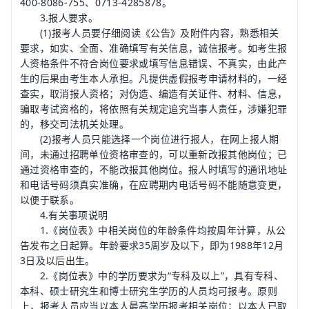
400-8086-755、0713-4285878。
3.报人要求。
(1)报考人员要仔细阅读《公告》及附件内容，熟悉相关
要求，如实、全面、准确填写有关信息，诚信报考。如考生报
人资格条件不符合岗位要求或填写信息错误、不真实，由此产
生的后果由考生本人承担。凡提供虚假报考申请材料的，一经
查实，取消报人资格；对伪造、编造有关证件、材料、信息，
骗取考试资格的，将依照有关规定追究当事人责任，涉嫌犯罪
的，移交司法机关处理。
(2)报考人员只能选择一个岗位进行报人，在网上报人期
间，未通过招聘单位资格审查的，可以重新改报其他岗位；已
通过资格审查的，不能改报其他岗位。报人时填写的通讯地址
和电话号码须真实准确，在应聘期内电话号码不能随意变更，
以便于联系。
4.有关事项说明
1.《岗位表》中相关岗位的年龄条件均按周年计算，从公
告发布之日起算。年龄要求35周岁及以下，即为1988年12月
3日及以后出生。
2.《岗位表》中的学历要求为“专科及以上”，具有专科、
本科、硕士研究生和博士研究生学历的人员均可报考。原则
上，报考人员应当以本人最高学历报考相关岗位；以本人已取