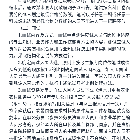
4.笔试成绩合格线划定及成绩查询。笔试成绩在笔试阅卷
结束后，通过浠水县人民政府网予以公告。笔试按各科目卷面
满分的40%划定最低合格分数线，笔试缺考任意一科或任意一
科成绩未达到最低合格分数线的人员不能进入下一招聘环节。
（二）面试
1.面试内容及方式。面试重点测评应试人员与岗位相适应
的专业知识、业务能力和工作技能等方面的内容，测试应试人
员的综合素质和综合运用专业知识解决工作中实际问题的能
力。采取结构化面试的方式进行。
2.确定面试入围人选。原则上按考生报考岗位依笔试成绩
从高到低的顺序按1:3的比例确定面试入围人选，如入围面试
人员最后一人成绩并列，则一并进入面试。面试入围人数达不
到规定入围比例的，执行上述笔试开考比例处理办法。
3.面试资格复审。面试入围人员须下载《浠水县乡镇农业
农村服务中心2024年专项公开招聘工作人员报人登记表》
（附件3），按要求填写相关信息（与网上报人信息一致）并
签字确认后，携带岗位要求材料的原件及复印件参加面试资格
复审。在职公务员（参照
公务员法
管理人员）和事业单位在编
人员报考的，须经本人所在单位及其主管部门同意，并在资格
复审阶段提供单位同意报人的书面证明材料。面试入围人员不
按指定时间地点参加资格复审或资格复审不合格的，不能进入