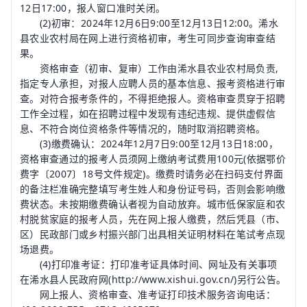
12日17:00，报人窗口准时关闭。
(2)初审：2024年12月6日9:00至12月13日12:00。浠水
县农业农村局在网上进行资格初审，考生可同步查询审查结
果。
资格审查（初审、复审）工作由浠水县农业农村局负责,
指定专人承担，对报人应聘人员的基本信息、报考资格进行审
查。对符合报考条件的，不得拒绝报人。资格审查贯穿于招聘
工作全过程，如在招聘过程中发现有违纪违规、提供虚假信
息、不符合岗位资格条件等情况的，随时取消招聘资格。
(3)缴费确认：2024年12月7日9:00至12月13日18:00，
资格审查通过的报考人员须网上缴纳考试费用100元(依据鄂价
费字〔2007〕18号文件规定)。缴费时请务必在扫码支付界面
的备注栏准确完整填写考生姓人和身份证号码，否则会影响缴
费状态。未按期缴费确认者视为自动放弃。城市低保家庭和农
村脱贫家庭的报考人员，先在网上报人缴费，然后凭县（市、
区）民政部门或乡村振兴部门出具相关证明材料在笔试考点现
场退费。
(4)打印准考证：打印准考证具体时间、网址及有关事项
在浠水县人民政府网(http://www.xishui.gov.cn/)另行公告。
网上报人、资格审查、准考证打印技术服务咨询电话：