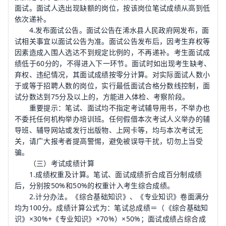
面试。面试人选出现缺额的岗位，按该岗位笔试成绩从高到低
依次递补。
4.发布面试公告。面试公告在浠水县人民政府网发布，面
试相关事宜以面试公告为准。面试公告发布后，因考生弃权等
因素造成入围人选达不到规定比例的，不再递补。考生面试成
绩低于60分的，不得进入下一环节。面试时如出现考生缺考、
弃权、违纪情况，其面试成绩按零分计算。对实际面试人数小
于或等于招聘人数的岗位，实行最低面试合格分数线控制，面
试分数达到75分及以上的，方能进入体检、考察阶段。
重要提示：笔试、面试均不指定考试辅导用书，不举办也
不委托任何机构举办培训班。任何假借本次考试人义举办的辅
导班、辅导网站或发行出版物、上网卡等，均与本次考试无
关，请广大报考者提高警惕，避免被误导干扰，切勿上当受
骗。
（三）考试成绩计算
1.成绩权重及计算。笔试、面试成绩折合成百分制成绩
后，分别按50%和50%的权重计入考生综合成绩。
2.计分办法。《综合基础知识》、《专业知识》卷面满分
均为100分。成绩计算公式为：笔试总成绩＝（《综合基础知
识》×30%+《专业知识》×70%）×50%；面试成绩占综合成