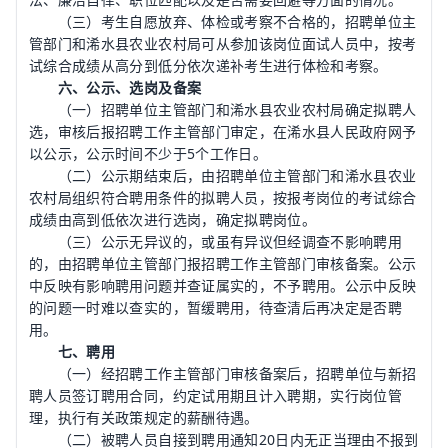
（三）考生自愿放弃、体检或考察不合格的，招聘单位主
管部门和浠水县农业农村局可从参加该岗位面试人员中，按考
试综合成绩从高分到低分依次递补考生进行体检和考察。
六、公示、选岗及备案
（一）招聘单位主管部门和浠水县农业农村局确定拟聘人
选，审核后报招聘工作主管部门审定，在浠水县人民政府网予
以公示，公示时间不少于5个工作日。
（二）公示期结束后，由招聘单位主管部门和浠水县农业
农村局组织符合聘用条件的拟聘人员，按报考岗位的考试综合
成绩由高到低依次进行选岗，确定拟聘岗位。
（三）公示无异议的，或虽有异议但经调查不影响聘用
的，由招聘单位主管部门报招聘工作主管部门审核备案。公示
中反映有影响聘用问题并查证属实的，不予聘用。公示中反映
的问题一时难以查实的，暂缓聘用，待查清后再决定是否聘
用。
七、聘用
（一）经招聘工作主管部门审核备案后，招聘单位与新招
聘人员签订聘用合同，约定试用期且计入聘期，实行岗位管
理，执行有关政策规定的薪酬待遇。
（二）被聘人员自接到聘用通知20日内无正当理由不报到