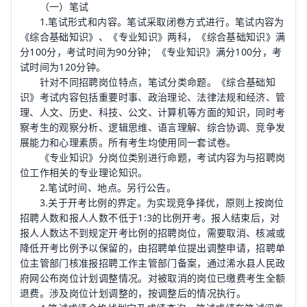
（一）笔试
1.笔试形式和内容。笔试采取闭卷方式进行。笔试内容为
《综合基础知识》、《专业知识》两科，《综合基础知识》满
分100分，考试时间为90分钟；《专业知识》满分100分，考
试时间为120分钟。
针对不同招聘岗位特点，笔试分类命题。《综合基础知
识》考试内容包括重要时事、政治理论、法律法规和经济、管
理、人文、历史、科技、公文、计算机等方面的知识，同时考
察考生的观察分析、逻辑思维、语言理解、综合协调、竞争发
展能力和心理素质。所有考生均使用同一套试卷。
《专业知识》分岗位类别进行命题，考试内容为与招聘岗
位工作相关的专业理论知识。
2.笔试时间、地点。另行公告。
3.关于开考比例的界定。为实现竞争择优，原则上按岗位
招聘人数和报人人数不低于1:3的比例开考。报人结束后，对
报人人数达不到规定开考比例的招聘岗位，需要取消、核减或
降低开考比例予以保留的，由招聘单位提出调整申请，招聘单
位主管部门核准报招聘工作主管部门备案，通过浠水县人民政
府网公布岗位计划调整情况。对被取消的岗位已缴费考生全额
退费。涉及岗位计划调整的，按调整后的情况执行。