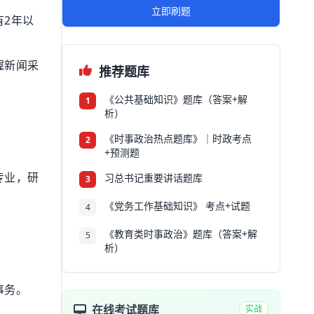
立即刷题
有2年以
握新闻采
推荐题库
《公共基础知识》题库（答案+解
1
析）
《时事政治热点题库》｜时政考点
2
+预测题
专业，研
习总书记重要讲话题库
3
《党务工作基础知识》 考点+试题
4
《教育类时事政治》题库（答案+解
5
析）
事务。
在线考试题库
实战