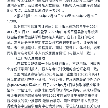
试地点安排，若已达考场人数限额，则按报人先后顺序调配至
附近考点，具体笔试地点见准考证）。
2.报人时间：2024年12月24日8:30至2024年12月30日
17:00。
3.下载并打印准考证时间：网上报人成功的考生于2024
年12月31日16：00后登录“2025年广东省平远县教育系统进
校园招聘急需紧缺学科教师报人系统”，自行下载打印准考
证。准考证是考生参加本次公开招聘的重要证件，请妥善保
管。考生参加笔试、资格复审、面试（说课）、体检时，必须
同时携带准考证和本人有效居民身份证（与报人时一致）。
（二）报人注意事项
1.应聘者只能选择一个岗位进行报人，不能用新、旧版两
个身份证号同时报人，报人与考试时使用的身份证必须一致。
2.国内普通高等院校2025年应届毕业生须于2025年9月1
日以前取得相应毕业证书、学位证书，在境内就读的中外合作
办学2025年应届毕业生须于2025年9月1日以前取得相应毕业
证书、学位证书。逾期未能取得的取消聘用资格。尚未取得相
关证书的国内普通高等院校2025年应届毕业生需提供由毕业
院校核发的就业推荐表;港澳台学习、国外留学归来人员须取
得教育部中国留学服务中心境外学历、学位认证函及有关证明