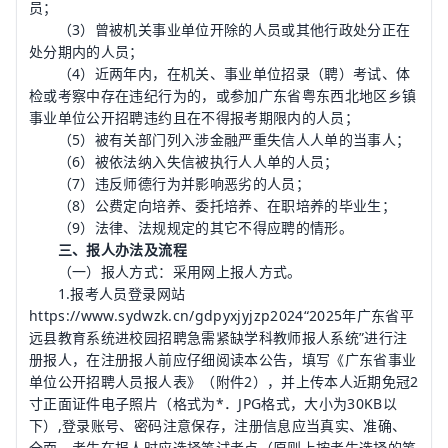
员；
（3）曾被机关事业单位开除的人员或其他行政处分正在
处分期内的人员；
（4）近两年内，在机关、事业单位招录（聘）考试、体
检或考察中存在违纪行为的，或参加广东省粤东西北地区乡镇
事业单位公开招聘违约且在不得报考期限内的人员；
（5）被有关部门列入涉金融严重失信人人单的当事人；
（6）被依法纳入失信被执行人人单的人员；
（7）违反师德行为并影响恶劣的人员；
（8）公费定向培养、委托培养、在职培养的毕业生；
（9）法律、法规规定的其它不得应聘的情形。
三、报人办法及流程
（一）报人方式：采用网上报人方式。
1.报考人员登录网站
https://www.sydwzk.cn/gdpyxjyjzp2024“2025年广东省平
远县教育系统进校园招聘急需紧缺学科教师报人系统”进行注
册报人，在注册报人前应仔细阅读本公告，填写《广东省事业
单位公开招聘人员报人表》（附件2），并上传本人近期免冠2
寸正面证件电子照片（格式为*．JPG格式，大小为30KB以
下）,登录账号、密码注意保存，注册信息应当真实、准确、
全面。考生在报人时应选择笔试考点（原则上按考生选择的笔