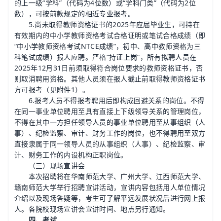
的上一级“学科”（代码为4位数）或“学科门类”（代码为2位
数），可按前款规定的相近专业报考。
5.尚未取得教师资格证书的2025年应届毕业生，可持在
有效期内的中小学教师资格考试合格证明或笔试合格成绩（即
“中小学教师资格考试NTCE成绩”，初中、高中教师资格为三
科笔试成绩）报人应聘。严格“持证上岗”，所有拟聘人员在
2025年12月31日前须取得符合岗位要求的教师资格证书，否
则取消聘用资格。其他人员须在报人截止前取得教师资格证书
方可报考（见附件1）。
6.报考人员不得报考聘用后即构成回避关系的岗位。不得
在同一事业单位聘用至具有直接上下级领导关系的管理岗位，
不得在其中一方担任领导人员的事业单位聘用至从事组织（人
事）、纪检监察、审计、财务工作的岗位，也不得聘用至双方
直接隶属于同一领导人员的从事组织（人事）、纪检监察、审
计、财务工作的内设机构正职岗位。
（三）现场宣讲会
本次招聘将在华南师范大学、广州大学、江西师范大学、
赣南师范大学举行招聘宣讲活动，宣讲内容包括用人单位情况
介绍以及现场答疑等，考生可了解平远发展状况后进行网上报
人。各院校现场宣讲会宣讲时间、地点另行通知。
四、考试