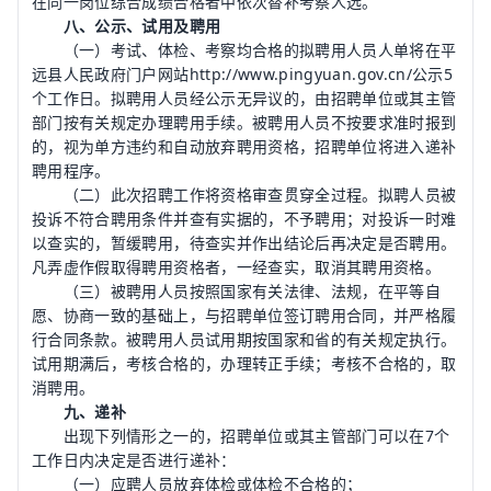
在同一岗位综合成绩合格者中依次替补考察人选。
八、公示、试用及聘用
（一）考试、体检、考察均合格的拟聘用人员人单将在平
远县人民政府门户网站http://www.pingyuan.gov.cn/公示5
个工作日。拟聘用人员经公示无异议的，由招聘单位或其主管
部门按有关规定办理聘用手续。被聘用人员不按要求准时报到
的，视为单方违约和自动放弃聘用资格，招聘单位将进入递补
聘用程序。
（二）此次招聘工作将资格审查贯穿全过程。拟聘人员被
投诉不符合聘用条件并查有实据的，不予聘用；对投诉一时难
以查实的，暂缓聘用，待查实并作出结论后再决定是否聘用。
凡弄虚作假取得聘用资格者，一经查实，取消其聘用资格。
（三）被聘用人员按照国家有关法律、法规，在平等自
愿、协商一致的基础上，与招聘单位签订聘用合同，并严格履
行合同条款。被聘用人员试用期按国家和省的有关规定执行。
试用期满后，考核合格的，办理转正手续；考核不合格的，取
消聘用。
九、递补
出现下列情形之一的，招聘单位或其主管部门可以在7个
工作日内决定是否进行递补：
（一）应聘人员放弃体检或体检不合格的；