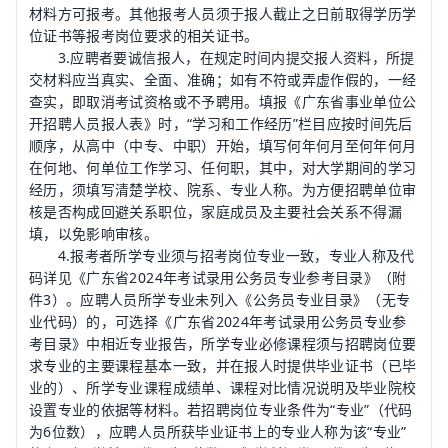
材料方可报考。其他报考人员须于报人截止之日前取得学历学
位证书等报考岗位要求的相关证书。
3.应聘者要诚信报人，在规定时间内提交报人资料，所提
交材料应当真实、全面、准确；如有不符或弄虚作假的，一经
查实，即取消考试资格或不予聘用。填报《广东省事业单位公
开招聘人员报人表》时，“学习和工作经历”栏目应按时间先后
顺序，从高中（中专、中职）开始，填写何年何月至何年何月
在何地、何单位工作学习、任何职，其中，对大学期间的学习
经历，须填写清楚学校、院系、专业人称。为方便招聘单位审
核是否构成回避关系职位，家庭成员及主要社会关系不得漏
填，以免影响审核。
4.报考者所学专业须与招考岗位专业一致，专业人称及代
码详见《广东省2024年考试录用公务员专业参考目录》（附
件3）。应聘人员所学专业未列入《公务员专业目录》（无专
业代码）的，可选择《广东省2024年考试录用公务员专业参
考目录》中相近专业报告，所学专业必修课程须与招聘岗位要
求专业的主要课程基本一致，并在报人时提供毕业证书（已毕
业的）、所学专业课程成绩单、课程对比情况说明及毕业院校
设置专业的依据等材料。若招聘岗位专业条件为“专业”（代码
为6位数），应聘人员所获毕业证书上的专业人称为该“专业”