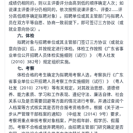
成绩仍相同的，则以主评委评分由高到低的顺序确定人次；如
说课主评委评分仍相同的，依次按照说课评委1、评委2……评
分高低顺序确定拟聘对象）。招聘单位或其主管部门与拟聘人
员在双方平等自愿、协商一致前提下，即可签订三方协议（或
就业意向协议）。
六、体检
拟聘对象与招聘单位或其主管部门签订三方协议（或就业
意向协议）后，并按规定进行体检。体检工作按照《广东省事
业单位公开招聘人员体检实施细则（试行）》（粤人社发
〔2010〕382号）规定组织实施。
七、考察
体检合格的考生确定为拟聘用考察人选，考察执行《广东
省事业单位公开招聘人员考察工作实施细则（试行）》（粤人
社发〔2010〕276号）等有关规定，对其政治思想、道德修
养、能力素质、学习和工作表现、遵纪守法、廉洁自律、社会
关系以及是否需要回避等方面的情况进行考察，并通过查阅个
人档案等方式核实其是否符合报考资格条件。根据《关于进一
步从严管理干部档案的通知》（中组发〔2014〕9号）要求，
考察将重点审核考察对象档案，严防假年龄、假学历、假履
历。考察不合格或放弃聘用的，由招聘主管部门研究确定是否