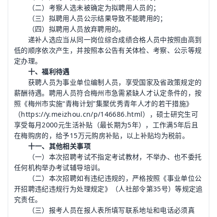
（二）考察人选未被确定为拟聘用人员的；
（三）拟聘用人员公示结果导致不能聘用的；
（四）拟聘用人员放弃聘用的。
递补人选应当从同一岗位综合成绩合格人员中按照由高到
低的顺序依次产生，并按照本公告有关体检、考察、公示等规
定办理。
十、福利待遇
获聘人员为事业单位编制人员，享受国家及省政策规定的
薪酬待遇。聘用人员符合梅州市急需紧缺人才认定条件的，按
照《梅州市实施“青梅计划”集聚优秀青年人才的若干措施》
（https://y.meizhou.cn/p/146686.html），硕士研究生可
享受每月2000元生活补贴（最长期为5年），工作满5年后且
在梅购房的，给予15万元购房补贴，以上补贴均为税前。
十一、其他相关事项
（一）本次招聘考试不指定考试教材，不举办、也不委托
任何机构举办考试辅导培训。
（二）本次招聘如有违纪违规的，严格按照《事业单位公
开招聘违纪违规行为处理规定》（人社部令第35号）等规定追
究责任。
（三）报考人员在报人表所填写联系地址和电话必须真