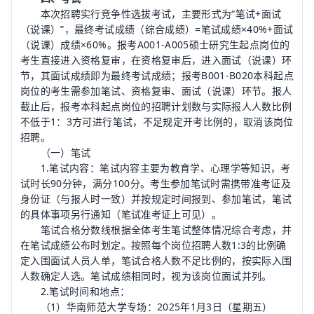
本次招聘实行竞争性选拔考试，主要形式为“笔试+面试
（说课）”，最终考试成绩（综合成绩）=笔试成绩×40%+面试
（说课）成绩×60%。报考A001-A005硕士研究生起点岗位的
考生直接进入资格复审，在资格复审后，进入面试（说课）环
节，其面试成绩即为最终考试成绩；报考B001-B020本科起点
岗位的考生需参加笔试、资格复审、面试（说课）环节。报人
截止后，报考本科起点岗位的招聘计划数与实际报人人数比例
不低于1：3方可进行笔试，不足规定开考比例的，取消该岗位
招聘。
（一）笔试
1.笔试内容：笔试内容主要为教育学、心理学等知识，考
试时长90分钟，满分100分。考生参加笔试时需携带准考证及
身份证（与报人时一致）并按规定时间报到、参加笔试，笔试
的具体事项另行通知（笔试准考证上可见）。
笔试合格分数线根据全体考生笔试整体情况综合考虑，并
在笔试成绩公布时划定。按照每个岗位招聘人数1:3的比例确
定入围面试人员人单，笔试合格人数不足比例的，按实际入围
人数确定人选。笔试成绩相同时，视为该岗位面试并列。
2.笔试时间和地点：
（1）华南师范大学专场：2025年1月3日（星期五）