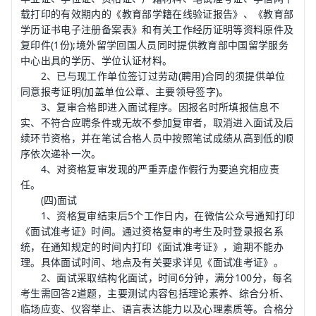
载打印的有效期内的《
教育
部学籍在线验证报告》、《教育部
学历证书电子注册备案表》和有关工作经历证明等资料原件及
复印件(1份);境外留学回国人员同时提供教育部中国留学服务
中心出具的学历、学位认证材料。
2、已与现工作单位签订过劳动(聘用)合同的须提供单位
同意报考证明(加盖单位公章、主要领导签字)。
3、复审合格即进入面试程序。因报名时所填报信息不
实、不符合应聘条件或无故不参加复审者，取消进入面试及后
续环节资格，并在笔试合格人员中按照笔试成绩从高到低的顺
序依次递补一次。
4、对资格复审发现的严重弄虚作假行为要追究相应责
任。
(四)面试
1、资格复审结束后5个工作日内，在微信公众号通知打印
《面试准考证》时间。通过资格复审的考生及时登录报名系
统，在通知规定的时间内打印《面试准考证》，逾期不能办
理。具体面试时间、地点及有关要求详见《面试准考证》。
2、面试采取结构化面试，时间6分钟，满分100分，每名
考生需回答2道题，主要测试内容包括理论素养、综合分析、
临场应变、仪容举止、语言表达能力以及心理素质等。合格分