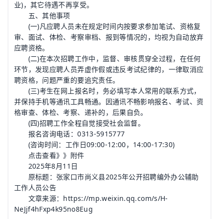
业)，其它待遇不再享受。
五、其他事项
(一)凡应聘人员未在规定时间内按要求参加笔试、资格复
审、面试、体检、考察审档、报到等情况的，均视为自动放弃
应聘资格。
(二)在本次招聘工作中，监督、审核贯穿全过程，在任何
环节，发现应聘人员弄虚作假或违反考试纪律的，一律取消应
聘资格，问题严重的要追究责任。
(三)考生在网上报名时，务必填写本人常用的联系方式，
并保持手机等通讯工具畅通。因通讯不畅影响报名、考试、资
格审查、体检、考察、递补的，后果自负。
(四)招聘工作全程自觉接受社会监督。
报名咨询电话：0313-5915777
(咨询时间：工作日09:00-12:00，14:00-17:30)
点击查看》》附件
2025年8月11日
原标题：张家口市尚义县2025年公开招聘编外办公辅助
工作人员公告
文章来源：https://mp.weixin.qq.com/s/H-
NeJjf4hFxp4k95no8Eug