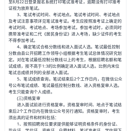
至8月22日登录报名系统打印笔试准考证，逾期没有打印准考
证视为放弃笔试。
3、笔试考试时间、考试地点。笔试考试时间、考试地点
及考试注意事项详见笔试准考证。考生应按照准考证上确定的
考试时间、考试地点、考场参加考试。参加考试时，必须同时
携带准考证和二代《居民身份证》进入考场，缺少证件的考生
不得参加考试。
4、确定笔试合格分数线和进入面试人选。笔试最低控制
分数由县公开招聘工作领导小组根据考生笔试总体情况研究划
定。对在笔试最低控制分数线以上的考生，根据招聘名额和笔
试成绩，按不高于1:3的比例确定进入面试人选。比例内末位
笔试总成绩并列的全部进入面试。
5、笔试成绩查询。笔试结束后2个工作日内，在微信公众
号公布笔试成绩、笔试最低控制分数线、进入资格复审人选。
考生只能查询个人成绩。
(三)资格复审
进入面试前进行资格复审。资格复审时间、地点于笔试结
束后2个工作日内在微信公众号另行通知。资格复审时，考生
须出具的证件和材料包括：
1、按照招聘岗位要求提供能够证明资格条件的身份证、
毕业证、学位证、资格证、户籍材料、笔试准考证、学信网下