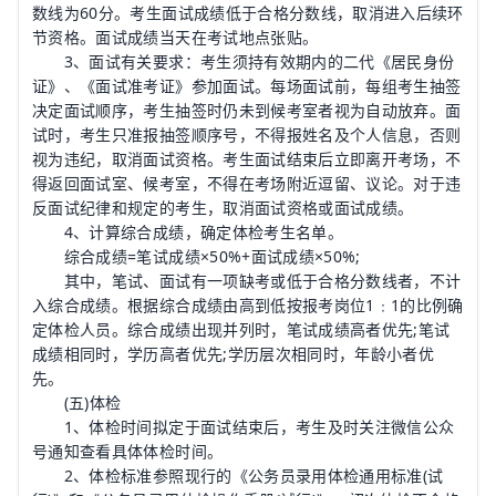
数线为60分。考生面试成绩低于合格分数线，取消进入后续环
节资格。面试成绩当天在考试地点张贴。
3、面试有关要求：考生须持有效期内的二代《居民身份
证》、《面试准考证》参加面试。每场面试前，每组考生抽签
决定面试顺序，考生抽签时仍未到候考室者视为自动放弃。面
试时，考生只准报抽签顺序号，不得报姓名及个人信息，否则
视为违纪，取消面试资格。考生面试结束后立即离开考场，不
得返回面试室、候考室，不得在考场附近逗留、议论。对于违
反面试纪律和规定的考生，取消面试资格或面试成绩。
4、计算综合成绩，确定体检考生名单。
综合成绩=笔试成绩×50%+面试成绩×50%;
其中，笔试、面试有一项缺考或低于合格分数线者，不计
入综合成绩。根据综合成绩由高到低按报考岗位1﹕1的比例确
定体检人员。综合成绩出现并列时，笔试成绩高者优先;笔试
成绩相同时，学历高者优先;学历层次相同时，年龄小者优
先。
(五)体检
1、体检时间拟定于面试结束后，考生及时关注微信公众
号通知查看具体体检时间。
2、体检标准参照现行的《公务员录用体检通用标准(试