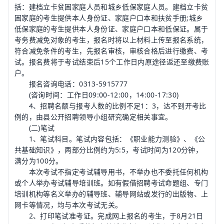
括：建档立卡贫困家庭人员和城乡低保家庭人员。建档立卡贫
困家庭的考生提供本人身份证、家庭户口本和扶贫手册;城乡
低保家庭的考生提供本人身份证、家庭户口本和低保证。属于
考务费减免对象的考生，报名时将以上材料上传至报名系统，
符合减免条件的考生，先报名审核，审核合格后进行缴费、考
试。报名费将于考试结束后15个工作日内原途径返还至缴费账
户。
报名咨询电话：0313-5915777
(咨询时间：工作日09:00-12:00，14:00-17:30)
4、招聘名额与报考人数的比例不足1：3，达不到开考比
例的，由县公开招聘领导小组研究确定相关事宜。
(二)笔试
1、笔试科目。笔试内容包括：《职业能力测验》、《公
共基础知识》，两部分比例约为5:5，考试时间为120分钟，
满分为100分。
本次考试不指定考试辅导用书，不举办也不委托任何机构
或个人举办考试辅导培训班。如有假借招聘考试命题组、专门
培训机构等名义举办的辅导班、辅导网站或发行的出版物、上
网卡等情况，均与本次考试无关。
2、打印笔试准考证。完成网上报名的考生，于8月21日