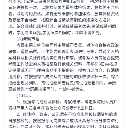
行)》和《
公务员录用体检操作手册
(试行)》。初次体检不合格
者允许复检一次，以复检结果为最终体检结果，复检仍不合格
者，取消聘用资格。如有无故未按时参加体检、放弃体检资格
及复检不合格者，按照综合成绩从高到低的顺序依次递补一
次。综合成绩出现并列时，笔试成绩高者优先;笔试成绩相同
时，学历高者优先;学历层次相同时，年龄小者优先。
(六)考察审档
考察由用工单位会同其主管部门负责。对体检合格者政治
思想、道德品质、工作能力和现实表现进行考察，并对个人档
案材料及相关证件的真实性进行审查。被考察人员应配合提交
考察工作所需的人事档案及其他相关资料，不能在3日内按规
定提供或无正当理由逾期不予提供的，视为自动放弃，取消聘
用资格，并按照综合成绩从高到低的顺序依次递补一次。综合
成绩出现并列时，笔试成绩高者优先;笔试成绩相同时，学历
高者优先;学历层次相同时，年龄小者优先。
(七)公示
1、根据考试成绩及体检、考察结果，确定拟聘用人员并
将拟聘用人员名单在微信公众号公示5个工作日。
2、经体检、政审、公示后有不符合条件被取消资格的或
自愿放弃的，按照报考同岗位综合成绩从高分至低分依次进行
递补，只递补一次，递补时综合成绩出现并列时，面试成绩高