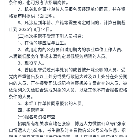
条件的，也可报考该招聘岗位。
7、机关和企事业单位人员报名须经现单位同意，并在资
格复审时提供书面证明。
8、凡涉及到年龄、户籍等需要确定时间的，计算日期截
止到 2025年8月14日。
(二)本次招聘不受理下列人员报名：
1、在读的非应届毕业生。
2、试用期内的公务员和试用期内的事业单位工作人员、
未满最低服务年限或未满约定最低服务期限的人员。
3、现役军人。
4、曾因犯罪受过刑事处罚的或曾被开除公职的人员、受
党内严重警告及以上处分或受行政记大过及以上处分在处分期
内的人员、正在接受司法或纪检监察机关立案审查的人员、被
依法列入失信联合惩戒对象的人员、以及其他不符合报名资格
条件的人员。
5、未经工作单位同意报名的人员。
四、招聘程序
(一)报名与资格审查
招聘所有相关事宜均在张家口博远人力微信公众号(“张家
口博远人力”)公布，考生需及时查看微信公众号公布信息，招
聘相关事宜不再另进行电话通知。凡未在规定时间按相关要求