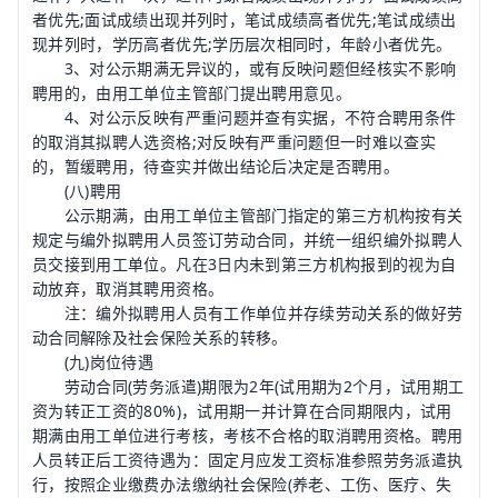
者优先;面试成绩出现并列时，笔试成绩高者优先;笔试成绩出
现并列时，学历高者优先;学历层次相同时，年龄小者优先。
3、对公示期满无异议的，或有反映问题但经核实不影响
聘用的，由用工单位主管部门提出聘用意见。
4、对公示反映有严重问题并查有实据，不符合聘用条件
的取消其拟聘人选资格;对反映有严重问题但一时难以查实
的，暂缓聘用，待查实并做出结论后决定是否聘用。
(八)聘用
公示期满，由用工单位主管部门指定的第三方机构按有关
规定与编外拟聘用人员签订劳动合同，并统一组织编外拟聘人
员交接到用工单位。凡在3日内未到第三方机构报到的视为自
动放弃，取消其聘用资格。
注：编外拟聘用人员有工作单位并存续劳动关系的做好劳
动合同解除及社会保险关系的转移。
(九)岗位待遇
劳动合同(劳务派遣)期限为2年(试用期为2个月，试用期工
资为转正工资的80%)，试用期一并计算在合同期限内，试用
期满由用工单位进行考核，考核不合格的取消聘用资格。聘用
人员转正后工资待遇为：固定月应发工资标准参照劳务派遣执
行，按照企业缴费办法缴纳社会保险(养老、工伤、医疗、失