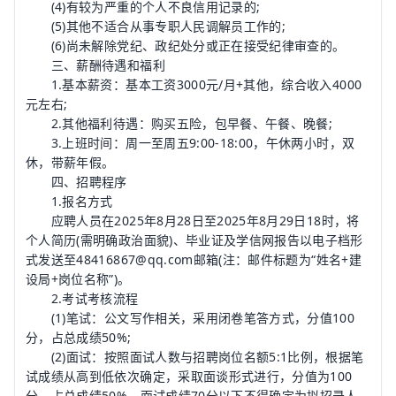
(4)有较为严重的个人不良信用记录的;
(5)其他不适合从事专职人民调解员工作的;
(6)尚未解除党纪、政纪处分或正在接受纪律审查的。
三、薪酬待遇和福利
1.基本薪资：基本工资3000元/月+其他，综合收入4000
元左右;
2.其他福利待遇：购买五险，包早餐、午餐、晚餐;
3.上班时间：周一至周五9:00-18:00，午休两小时，双
休，带薪年假。
四、招聘程序
1.报名方式
应聘人员在2025年8月28日至2025年8月29日18时，将
个人简历(需明确政治面貌)、毕业证及学信网报告以电子档形
式发送至48416867@qq.com邮箱(注：邮件标题为“姓名+建
设局+岗位名称”)。
2.考试考核流程
(1)笔试：公文写作相关，采用闭卷笔答方式，分值100
分，占总成绩50%;
(2)面试：按照面试人数与招聘岗位名额5:1比例，根据笔
试成绩从高到低依次确定，采取面谈形式进行，分值为100
分，占总成绩50%，面试成绩70分以下不得确定为拟招录人