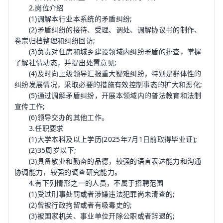
2.岗位介绍
(1)调解本行业本系统的矛盾纠纷;
(2)矛盾纠纷的接待、受理、调处、调解协议书的制作、
卷宗归档整理和纠纷回访;
(3)负责对住房和城乡建设领域内纠纷矛盾的排查，掌握
了解社情动态，并提出处置意见;
(4)及时向上级领导汇报重大疑难纠纷，特别是群体性的
纠纷发展情况，采取必要的措施有效控制事态的扩大和恶化;
(5)通过调解矛盾纠纷，开展本领域内的普法
教育
和法制
宣传工作;
(6)领导交办的其他工作。
3.任职要求
(1)大学本科及以上学历(2025年7月1日前取得毕业证);
(2)35周岁以下;
(3)具备敬业和勤奋的品德，较强的语言表达能力和沟通
协调能力，较强的调查研究能力。
4.有下列情形之一的人员，不属于招聘范围
(1)受过刑事处罚或者涉嫌违法犯罪尚未清查的;
(2)曾被行政拘留或者有吸毒史的;
(3)被国家机关、事业单位开除公职或者辞退的;