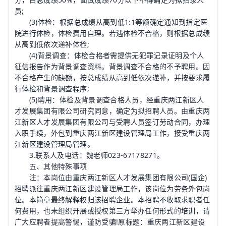
员;
(3)体检：根据总成绩从高到低1:1等额确定通知到指定医
院进行体检，体检费用自理。若遇体检不合格，则根据总成绩
从高到低依次递补体检;
(4)背景调查：体检合格者需提供无犯罪记录证明及个人
征信报告作为背景调查资料。背景调查不合格的不予聘用。因
不合格产生的缺额，按总成绩从高到低依次递补，并按要求履
行体检和背景调查程序;
(5)聘用：体检及背景调查合格人员，经重庆两江新区人
才发展集团有限公司研究同意，确定为拟招聘人员。由重庆两
江新区人才发展集团有限公司与受聘人员签订劳动合同，办理
入职手续，外包到重庆两江新区建设管理局工作，接受重庆两
江新区建设管理局管理。
3.联系人及电话：魏老师023-67178271。
五、其他特殊事项
注：本岗位由重庆两江新区人才发展集团有限公司(国企)
招聘派往重庆两江新区建设管理局工作，该岗位为劳务外包岗
位。本简章最终解释权归该招聘企业。本招聘不收取求职者任
何费用，也未组织开展或授权第三方举办任何形式的培训，请
广大应聘者提高警惕，谨防受骗!原标题：重庆两江新区建设