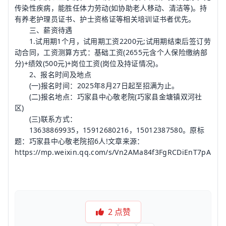
传染性疾病，能胜任体力劳动(如协助老人移动、清洁等)。持
有养老护理员证书、护士资格证等相关培训证书者优先。
三、薪资待遇
1.试用期1个月，试用期工资2200元;试用期结束后签订劳
动合同，工资测算方式：基础工资(2655元含个人保险缴纳部
分)+绩效(500元)+岗位工资(岗位及持证情况)。
2、报名时间及地点
(一)报名时间：2025年8月27日起至招满为止。
(二)报名地点：巧家县中心敬老院(巧家县金塘镇双河社
区)
(三)联系方式：
13638869935，15912680216，15012387580。原标
题：巧家县中心敬老院招6人!文章来源：
https://mp.weixin.qq.com/s/Vn2AMa84f3FgRCDiEnT7pA
2
点赞