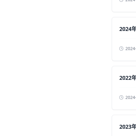
202
2024
202
2024
202