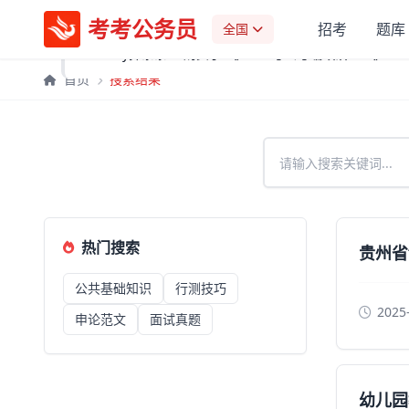
考考公务员
✓
3分钟前
招考
题库
全国
Destiny抹茶茶xx 购买了
《2026 考公考编政治理论》
首页
搜索结果
热门搜索
贵州省
公共基础知识
行测技巧
2025
申论范文
面试真题
幼儿园