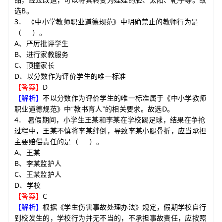
B
选
。
3
．
《中小学教师职业道德规范》中明确禁止的教师行为是
（
）
。
A
、严厉批评学生
B
、进行家教服务
C
、顶撞家长
D
、以分数作为评价学生的唯一标准
D
【答案】
【解析】
不以分数作为评价学生的唯一标准属于《中小学教师
D
职业道德规范》中
“
教书育人
”
的相关要求。故选
。
4
．
暑假期间，小学生王某和李某在学校踢足球，结果在争抢
过程中，王某不慎将李某绊倒，导致李某小腿骨折，应当承担
主要赔偿责任的是
（
）
。
A
、王某
B
、李某监护人
C
、王某监护人
D
、学校
C
【答案】
【解析】
根据《学生伤害事故处理办法》规定，假期学校自行
到校发生的，学校行为并无不当的，不承担事故责任，应按照