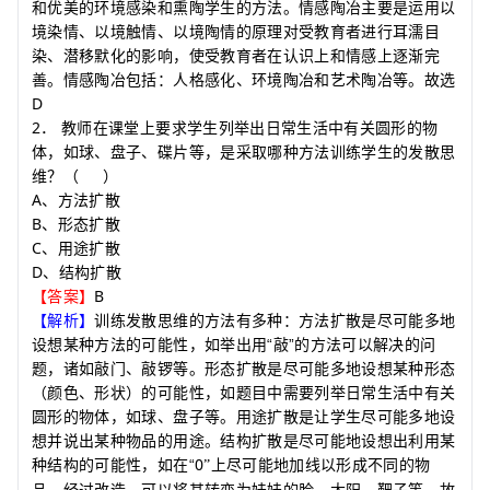
和优美的环境感染和熏陶学生的方法。情感陶冶主要是运用以
境染情、以境触情、以境陶情的原理对受教育者进行耳濡目
染、潜移默化的影响，使受教育者在认识上和情感上逐渐完
善。情感陶冶包括：人格感化、环境陶冶和艺术陶冶等。故选
D
2
．
教师在课堂上要求学生列举出日常生活中有关圆形的物
体，如球、盘子、碟片等，是采取哪种方法训练学生的发散思
维？
（
）
A
、方法扩散
B
、形态扩散
C
、用途扩散
D
、结构扩散
B
【答案】
【解析】
训练发散思维的方法有多种：方法扩散是尽可能多地
设想某种方法的可能性，如举出用“敲”的方法可以解决的问
题，诸如敲门、敲锣等。形态扩散是尽可能多地设想某种形态
（颜色、形状）的可能性，如题目中需要列举日常生活中有关
圆形的物体，如球、盘子等。用途扩散是让学生尽可能多地设
想并说出某种物品的用途。结构扩散是尽可能地设想出利用某
0
种结构的可能性，如在“
上尽可能地加线以形成不同的物
”
品，经过改造，可以将其转变为娃娃的脸、太阳、靶子等。故