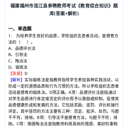
福建福州市连江县参聘教师考试《教育综合知识》题
(
+
)
库
答案
解析
一、单选题
1
．
为培养学生良好的品德，学校组织志愿者活动，是德育方
法的
（
）
。
A
、品德评价法
B
、引导法
C
、陶冶法
D
、锻炼法
D
【答案】
【解析】
实际锻练法是指教师指导学生参加各种实践活动，以
形成一定的道德品质和行为习惯的方法。所以学校组织志愿者
D
A
活动是德育的锻炼法。
项正确。
项：品德评价法是指通过
对学生品德进行肯定或否定的评价而予以激励或抑制，促使其
品德健康形成和发展的方法。它包括奖励、惩罚、评比和操行
评定。其中惩罚的方法主要有三种：否定、批评、处罚。与题
B
干不符，排除。
项：引导法不是德育方法。与题干不符，排
C
除。
项：情感陶冶法是指教师利用高尚的情感、美好的事物