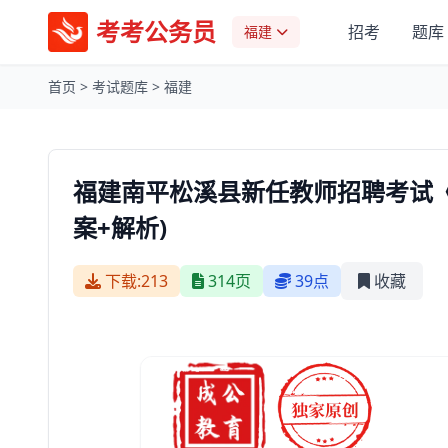
考考公务员
招考
题库
福建
首页
>
考试题库
>
福建
福建南平松溪县新任教师招聘考试
案+解析)
下载:213
314页
39点
收藏