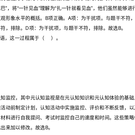
巴”，将“一针见血”理解为“扎一针就看见血”，他们虽然能够进
B
A
直观形象水平的概括。
项正确。
项：为干扰项。与题干不符
D
B
不符，排除。
项：为干扰项，与题干不符，排除。故选
。
语，这一过程属于
（
）
。
认知监控，其中元认知监视是在元认知知识和元认知体验的基础
知活动前制定计划，认知活动中实施监控、评价和不断反馈，以
对材料进行自我提问、考试时监控自己的速度和时间。这些策略
B
找出来加以修改。故选
。