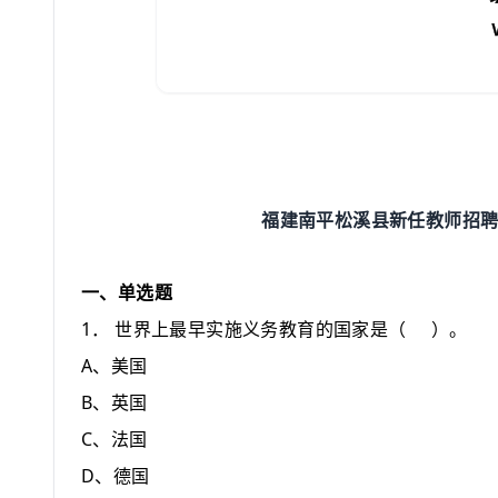
福建南平松溪县新任教师招
一、单选题
1
．
世界上最早实施义务教育的国家是
（
）
。
A
、美国
B
、英国
C
、法国
D
、德国