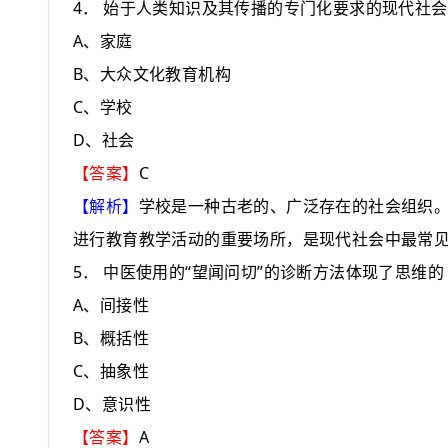
4
．
始于人类知识及其传播的专门化要求的现代社会
A
、家庭
B
、大众文化教育机构
C
、学校
D
、社会
C
【答案】
【解析】
学校是一种古老的、广泛存在的社会组织
进行教育教学活动的重要场所，是现代社会中最常
5
“
”
．
中医使用的
望闻问切
的诊断方法体现了思维的
A
、间接性
B
、概括性
C
、抽象性
D
、意识性
A
【答案】