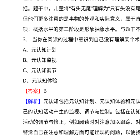
括。题干中，儿童将“有头无尾”理解为“只有头没有尾
但他们更多注意的是事物的外观和实际意义，属于
项：概括水平的第二阶段是形象抽象水平。与题干
3
．
当你在阅读的过程中意识到自己没有理解某个术
A
、元认知计划
B
、元认知监视
C
、元认知调节
D
、元认知体验
B
【答案】
【解析】
元认知包括元认知计划、元认知体验和元
己的认知活动产生的监视、调节与控制。包括在认
活动的调节与修正，例如阅读时对注意加以跟踪、
警觉自己在注意和理解方面可能出现的问题，以便