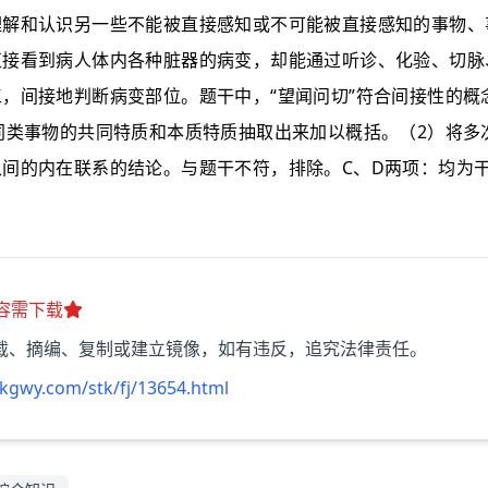
理解和认识另一些不能被直接感知或不可能被直接感知的事物、
直接看到病人体内各种脏器的病变，却能通过听诊、化验、切脉
“
”
工，间接地判断病变部位。题干中，
望闻问切
符合间接性的概
2
同类事物的共同特质和本质特质抽取出来加以概括。（
）将多
C
D
之间的内在联系的结论。与题干不符，排除。
、
两项：均为
容需下载
载、摘编、复制或建立镜像，如有违反，追究法律责任。
kgwy.com/stk/fj/13654.html