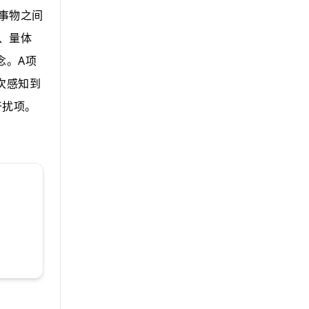
事物之间
、量体
A
念。
项
次感知到
干扰项。