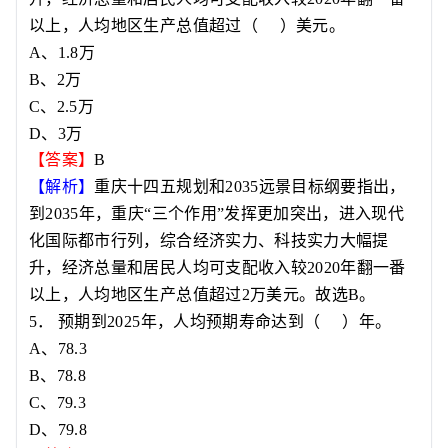
以上，人均地区生产总值超过
（
）
美元。
A
、
1.8
万
B
、
2
万
C
、
2.5
万
D
、
3
万
【答案】
B
【解析】
重庆十四五规划和
2035
远景目标纲要指出，
到
2035
年，重庆
“
三个作用
”
发挥更加突出，进入现代
化国际都市行列，综合经济实力、科技实力大幅提
升，经济总量和居民人均可支配收入较
2020
年翻一番
以上，人均地区生产总值超过
2
万美元。故选
B
。
5
．
预期到
2025
年，人均预期寿命达到
（
）
年。
A
、
78.3
B
、
78.8
C
、
79.3
D
、
79.8