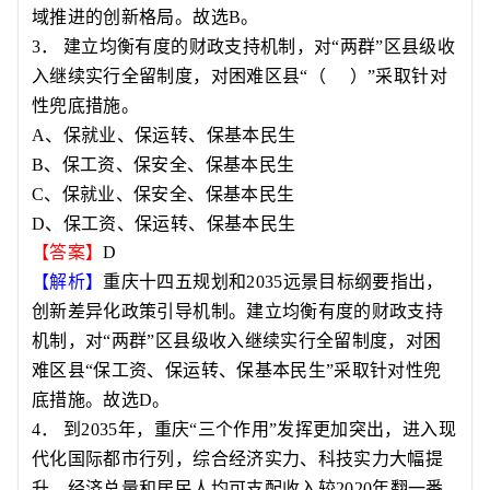
域推进的创新格局。故选
B
。
3
．
建立均衡有度的财政支持机制，对
“
两群
”
区县级收
入继续实行全留制度，对困难区县
“
（
）
”
采取针对
性兜底措施。
A
、保就业、保运转、保基本民生
B
、保工资、保安全、保基本民生
C
、保就业、保安全、保基本民生
D
、保工资、保运转、保基本民生
【答案】
D
【解析】
重庆十四五规划和
2035
远景目标纲要指出，
创新差异化政策引导机制。建立均衡有度的财政支持
机制，对
“
两群
”
区县级收入继续实行全留制度，对困
难区县
“
保工资、保运转、保基本民生
”
采取针对性兜
底措施。故选
D
。
4
．
到
2035
年，重庆
“
三个作用
”
发挥更加突出，进入现
代化国际都市行列，综合经济实力、科技实力大幅提
升，经济总量和居民人均可支配收入较
2020
年翻一番