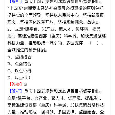
【解析】
重庆十四五规划和
2035
远景目标纲要指出，
“
十四五
”
时期我市经济社会发展必须遵循的原则包括
坚持党的全面领导，坚持以人民为中心，坚持新发展
理念，坚持深化改革开放，坚持系统观念。故选
D
。
2
．
立足
“
建平台、兴产业、聚人才、优环境、提品
质
”
，高标准建设西部（重庆）科学城，加快集聚战略
科技力量，推动形成一城引领、多园支撑、
（
）
、
全域推进的创新格局。
A
、点线结合
B
、点面结合
C
、以点带线
D
、以点带面
【答案】
B
【解析】
重庆十四五规划和
2035
远景目标纲要指出，
立足
“
建平台、兴产业、聚人才、优环境、提品质
”
，
高标准建设西部（重庆）科学城，加快集聚战略科技
力量，推动形成一城引领、多园支撑、点面结合、全