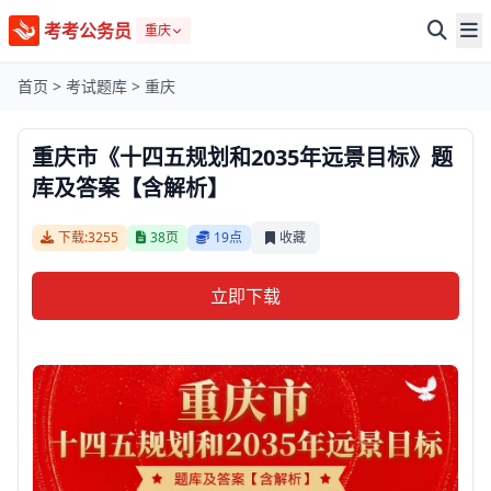
考考公务员
重庆
首页
>
考试题库
>
重庆
重庆市《十四五规划和2035年远景目标》题
库及答案【含解析】
下载:3255
38页
19点
收藏
立即下载