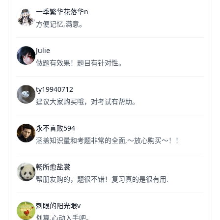
一季繁华花落华n
方便记忆,满意。
Julie
做题有效果！题目有针对性。
ty19940712
建议大家购买哦，对考试有帮助。
永不言败594
涵盖知识量和考题非常的全面,～放心购买～！！
畅所愈盐裳
帮朋友购的，题很不错！复习真的是很有用.
刺眼的阳光眼v
划算,心动入手吧。