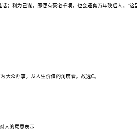
佳话；利为己谋，即便有豪宅千顷，也会遗臭万年殃后人。
”
这
C
应为大众办事。从人生价值的角度看。故选
。
对人的意思表示