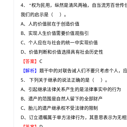
4
．
“
权为民用，纵然是清风两袖，自当流芳百世传
我们的启示是
（
）
。
A
、人的价值就在于创造价值
B
、实现人生价值需要价值观指引
C
、个人应在与社会的统一中实现价值
D
、价值判断和价值选择具有社会历史性
C
【答案】
【解析】
题干中的对联告诫人们不要只考虑个人，
5
．
下列关于继承的说法正确的是
（
）
。
A
、引起继承法律关系产生的是法律事实中的行为
B
、遗产的范围是自然人留下的全部财产
C
、胎儿的遗产继承权不受法律的限制
D
、订立遗嘱属于单方法律行为，其意思表示为无相
D
【答案】