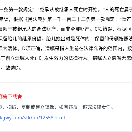
一条第一款规定：
“
继承从被继承人死亡时开始。
”
人的死亡属
错误，根据《民法典》第一千一百二十二条第一款规定：
“
遗产
C
仅限于被继承人的合法财产，而非全部财产。
项错误，根据《
保留胎儿的继承份额。胎儿娩出时是死体的，保留的份额按照
D
须为活体。
项正确，遗嘱是指人生前在法律允许的范围内，
并于创立遗嘱人死亡时发生效力的法律行为。遗嘱人立遗嘱无需
D
示。故选
。
容需下载
载、摘编、复制或建立镜像，如有违反，追究法律责任。
kkgwy.com/stk/hn/12558.html