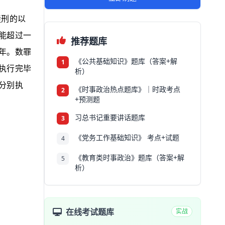
徒刑的以
能超过一
推荐题库
年。数罪
《公共基础知识》题库（答案+解
1
执行完毕
析）
分别执
《时事政治热点题库》｜时政考点
2
+预测题
习总书记重要讲话题库
3
《党务工作基础知识》 考点+试题
4
《教育类时事政治》题库（答案+解
5
析）
在线考试题库
实战