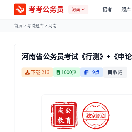
考考公务员
招考
题库
河南
首页
>
考试题库
>
河南
河南省公务员考试《行测》+《申论
下载:213
1000页
19点
收藏