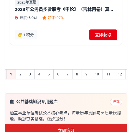
2023年真题
2023年公务员多省联考《申论》（吉林丙卷）真题试卷及答案【含解析】
热度:
5,941
好评: 97%
立即获取
1 积分
1
2
3
4
5
6
7
8
9
10
11
12
公共基础知识专用题库
推荐
涵盖事业单位考试公基核心考点，海量历年真题与高质量模拟
题，助您夯实基础，稳步提分！
立即练习