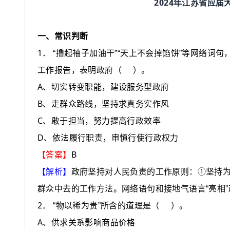
2024
年江苏省应届
一、常识判断
1
．
“
撸起袖子加油干
”“
天上不会掉馅饼
”
等网络词句
工作报告，表明政府
（
）
。
A
、切实转变职能，建设服务型政府
B
、走群众路线，坚持求真务实作风
C
、敢于担当，努力提高行政效率
D
、依法履行职责，审慎行使行政权力
B
【答案】
【解析】
政府坚持对人民负责的工作原则：
①
坚持
群众中去的工作方法。网络语句和接地气语言
“
亮相
”
2
．
“物以稀为贵”所含的道理是
（
）
。
A
、供求关系影响商品价格