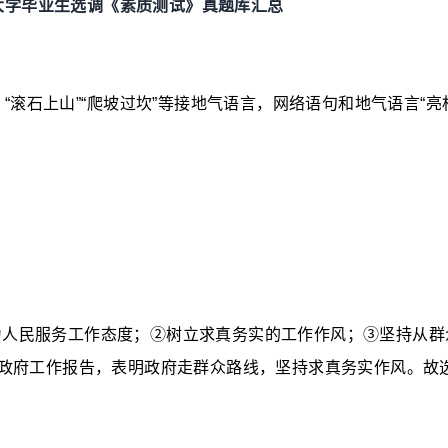
大学毕业生选调《素质测试》真题库汇总
，
“
滚石上山
”“
爬坡过坎
”
等接地气语言，网络语句和地气语言
“
亮
为人民服务工作态度；
②
树立求真务实的工作作风；
③
坚持从群
政府工作报告，表明政府走群众路线，坚持求真务实作风。故