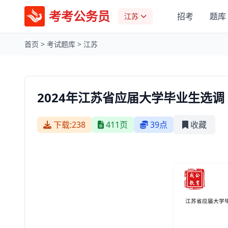
考考公务员
招考
题库
江苏
首页
>
考试题库
>
江苏
2024年江苏省应届大学毕业生选
下载:238
411页
39点
收藏