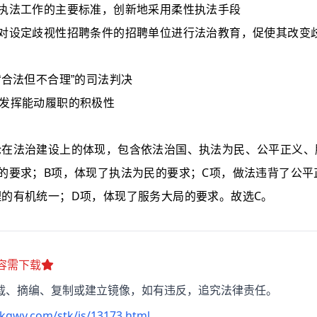
执法工作的主要标准，创新地采用柔性执法手段
对设定歧视性招聘条件的招聘单位进行法治教育，促使其改变
合法但不合理”的司法判决
发挥能动履职的积极性
论在法治建设上的体现，包含依法治国、执法为民、公平正义、
B
C
的要求；
项，体现了执法为民的要求；
项，做法违背了公平
D
C
理的有机统一；
项，体现了服务大局的要求。故选
。
容需下载
载、摘编、复制或建立镜像，如有违反，追究法律责任。
kgwy.com/stk/js/13173.html