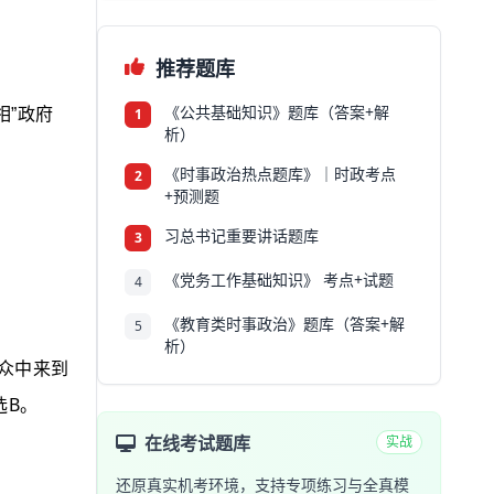
推荐题库
《公共基础知识》题库（答案+解
相
”
政府
1
析）
《时事政治热点题库》｜时政考点
2
+预测题
习总书记重要讲话题库
3
《党务工作基础知识》 考点+试题
4
《教育类时事政治》题库（答案+解
5
析）
众中来到
B
选
。
在线考试题库
实战
还原真实机考环境，支持专项练习与全真模