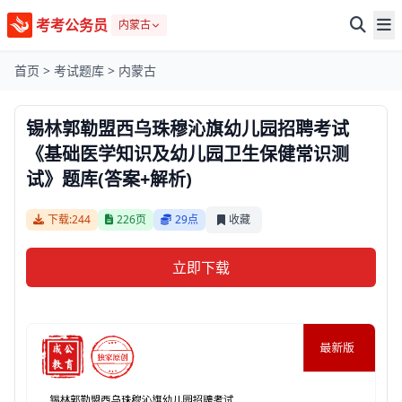
考考公务员
内蒙古
首页
>
考试题库
>
内蒙古
锡林郭勒盟西乌珠穆沁旗幼儿园招聘考试
《基础医学知识及幼儿园卫生保健常识测
试》题库(答案+解析)
下载:244
226页
29点
收藏
立即下载