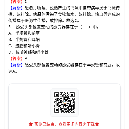
C
【答案】
【解析】
患者打喷嚏、说话产生的飞沫中携带病毒属于飞沫传
播，故排除。病原体污染了食物和水，故排除。输血等造成的
C
传播属于医源性传播，故排除。故选
。
5
．
感受头部位置变动的感受器存在于
（
）
中。
A
、半规管和前庭
B
、半规管和耳蜗
C
、鼓膜和听小骨
D
、位听神经和听小骨
A
【答案】
【解析】
感受头部位置变动的感受器存在于半规管和前庭。故
A
选
。
预览已结束，查看更多内容需下载