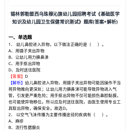
锡林郭勒盟西乌珠穆沁旗幼儿园招聘考试《基础医学
(
+
)
知识及幼儿园卫生保健常识测试》题库
答案
解析
一、单选题
1
．
幼儿鼻腔进入异物，以下做法正确的是
（
）
。
A
、用镊子夹出异物
B
、让幼儿用力擤鼻涕
C
、用手抠出异物
D
、及时送往医院
D
【答案】
【解析】
幼儿鼻腔进入异物，用镊子夹出异物可能因操作不当
将异物推向更深处；让幼儿用力擤鼻涕可能导致异物进入气
管，引发更严重危险；用手抠出异物不仅可能损伤鼻腔黏膜，
也可能使异物移位。所以应及时送往医院，由医生使用专业工
D
具取出异物，确保安全。故选
。
2
．
以空气飞沫传播为主要传播途径的疾病有
（
）
。
A
、麻疹
B
、流行性腮腺炎