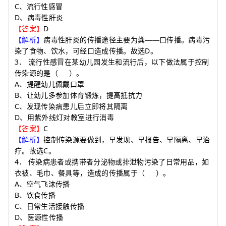
C
、流行性感冒
D
、病毒性肝炎
D
【答案】
【解析】
病毒性肝炎的传播途径主要为粪
——
口传播。病毒污
D
染了食物、饮水，可经口造成传播。故选
。
3
．
流行性感冒在某幼儿园发生和流行后，以下做法属于控制
传染源的是
（
）
。
A
、提醒幼儿佩戴口罩
B
、让幼儿多参加体育锻炼，提高抵抗力
C
、发现传染病患儿后立即将其隔离
D
、用紫外线灯对教室进行消毒
C
【答案】
【解析】
控制传染源要做到，早发现、早报告、早隔离、早治
C
疗。故选
。
4
．
传染病患者或携带者分泌物或排泄物污染了日常用品，如
衣被、毛巾、餐具等，造成的传播属于
（
）
。
A
、空气飞沫传播
B
、饮食传播
C
、日常生活接触传播
D
、医源性传播