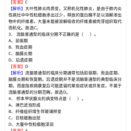
C
【答案】
【解析】
大叶性肺炎肉质变，又称机化性肺炎，是由于肺内炎
性病灶中中性粒细胞渗出过少，释放的蛋白酶不足以溶解渗出
物中的纤维素，大量未能被溶解吸收的纤维素被肉芽组织取代
C
而机化。故选
。
3
．
流脑普通型的临床分期不正确的是
（
）
。
A
、前驱期
B
、败血症期
C
、脑膜炎期
D
、后遗症期
D
【答案】
【解析】
流脑普通型的临床分期通常包括前驱期、败血症期、
脑膜炎期和恢复期。后遗症期并不是流脑普通型的典型临床分
期，而是指疾病康复后可能遗留的某些症状或并发症，不属于
D
流脑普通型的分期范畴。故选
。
4
．
桥本甲状腺炎的病变特点是
（
）
。
A
、淋巴滤泡形成
B
、纤维组织增生伴玻璃样变
C
、巨核细胞出现
D
、大量中性粒细胞浸润
A
【答案】