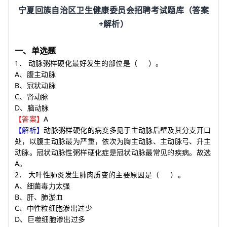
宁夏回族自治区卫生健康委员会招聘考试题库（答案
+
解析）
一、单选题
1
．
动脉粥样硬化最好发生的部位是
（
）
。
A
、腹主动脉
B
、冠状动脉
C
、肾动脉
D
、脑动脉
A
【答案】
【解析】
动脉粥样硬化的病变多见于主动脉后壁及其分支开口
处，以腹主动脉最为严重，依次为胸主动脉、主动脉弓、升主
动脉。冠状动脉性粥样硬化症是冠状动脉最常见的疾病。故选
A
。
2
．
大叶性肺炎发生肺肉质变的主要原因是
（
）
。
A
、细菌毒力太强
B
、肝、肺淤血
C
、中性粒细胞渗出过少
D
、巨噬细胞渗出过多