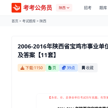
考考公务员
招考
题库
陕西
首页
>
考试题库
>
陕西
2006-2016年陕西省宝鸡市事
及答案【11套】
下载:1150
页
39点
收藏