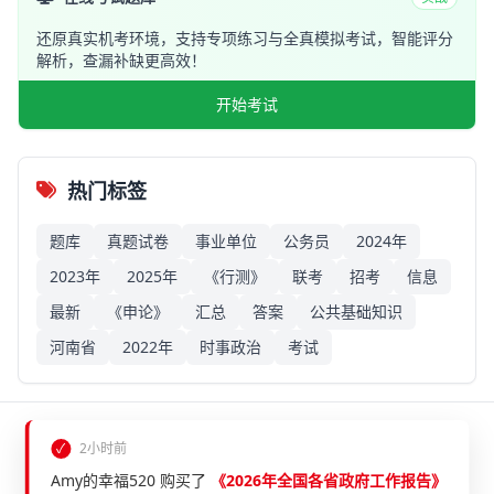
还原真实机考环境，支持专项练习与全真模拟考试，智能评分
解析，查漏补缺更高效！
开始考试
热门标签
题库
真题试卷
事业单位
公务员
2024年
2023年
2025年
《行测》
联考
招考
信息
最新
《申论》
汇总
答案
公共基础知识
河南省
2022年
时事政治
考试
©
2026
考考公务员 版权所有
✓
2小时前
SSL 安全连接
Amy的幸福520 购买了
《2026年全国各省政府工作报告》