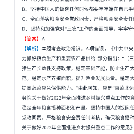
B
、坚持中国人的饭碗任何时候都要牢牢端在自己手
C
、全面落实粮食安全党政同责，严格粮食安全责任
D
、坚持和加强党对
“
三农
”
工作的全面领导，牢牢守
【答案】
A
【解析】
本题考查政治常识。
A
项错误，《中共中央
力抓好粮食生产和重要农产品供给
”
部分指出：
“
（
猪生产长效性支持政策，稳定基础产能，防止生产
范。稳定水产养殖面积，提升渔业发展质量。稳定
提高蔬菜应急保供能力。
”
由此可知，应是
“
南菜北
务院关于做好
2022
年全面推进乡村振兴重点工作的
稳定全年粮食播种面积和产量。坚持中国人的饭碗
党政同责，严格粮食安全责任制考核，确保粮食播
关于做好
2022
年全面推进乡村振兴重点工作的意见