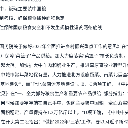
中，饭碗主要装中国粮
制考核，确保粮食播种面积稳定
住保障国家粮食安全和不发生规模性返贫两条底线
国务院关于做好
2022
年全面推进乡村振兴重点工作的意见》在
三）保障
‘
菜篮子
’
产品供给。加大力度落实
‘
菜篮子
’
市长负责制
大起大落。加快扩大牛羊肉和奶业生产，推进草原畜牧业转型升
大中城市常年菜地保有量，大力推进北方设施蔬菜、南菜北运基
运基地建设
”
，而非
“
北菜南运基地建设
”
。
B
、
C
两项正确，《中
意见》在
”
一、全力抓好粮食生产和重要农产品供给
”
部分指出：
任何时候都要牢牢端在自己手中，饭碗主要装中国粮，全面落实
种面积稳定、产量保持在
1.3
万亿斤以上。
”D
项正确，《中共中
》在开头第二段指出：
“
做好
2022
年
‘
三农
’
工作，要以习近平新