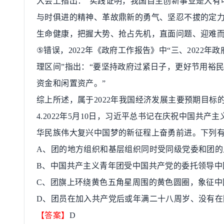
大会上指出：
“
实践证明，我国自主创新事业是大有
与时俱进的精神、革故鼎新的勇气、坚忍不拔的定
生命健康，把握大势、抢占先机，直面问题、迎难
⑤
错误，
2022
年《政府工作报告》中
“
三、
2022
年政
理区间
”
指出：
“
要坚持政府过紧日子，更好节用裕
资金和闲置资产。
”
综上所述，属于
2022
年我国经济发展主要预期目标
4.2022
年
5
月
10
日，习近平总书记在庆祝中国共产主
华民族伟大复兴中国梦的新征程上奋勇前进。下列
A
、团的地方组织和基层组织同时受同级党委和团的
B
、中国共产主义青年团受中国共产党的委托领导中
C
、团旗上环绕黄色五角星周围的黄色圆圈，象征中
D
、团员在加入共产党后或年满二十八周岁、没有在
【答案】
D