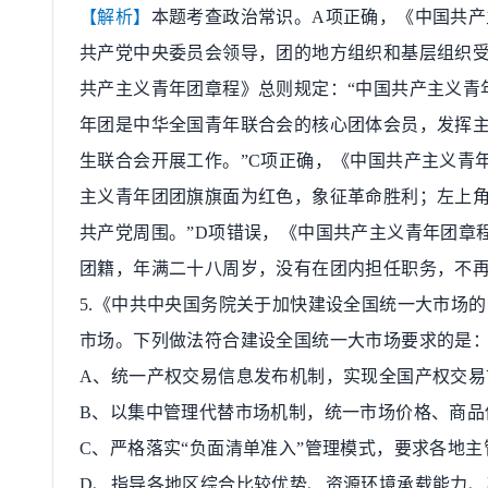
【解析】
本题考查政治常识。
A
项正确，《中国共产
共产党中央委员会领导，团的地方组织和基层组织
共产主义青年团章程》总则规定：
“
中国共产主义青
年团是中华全国青年联合会的核心团体会员，发挥
生联合会开展工作。
”C
项正确，《中国共产主义青
主义青年团团旗旗面为红色，象征革命胜利；左上
共产党周围。
”D
项错误，《中国共产主义青年团章
团籍，年满二十八周岁，没有在团内担任职务，不
5.
《中共中央国务院关于加快建设全国统一大市场的
市场。下列做法符合建设全国统一大市场要求的是
A
、统一产权交易信息发布机制，实现全国产权交易
B
、以集中管理代替市场机制，统一市场价格、商品
C
、严格落实
“
负面清单准入
”
管理模式，要求各地主
D
、指导各地区综合比较优势、资源环境承载能力、