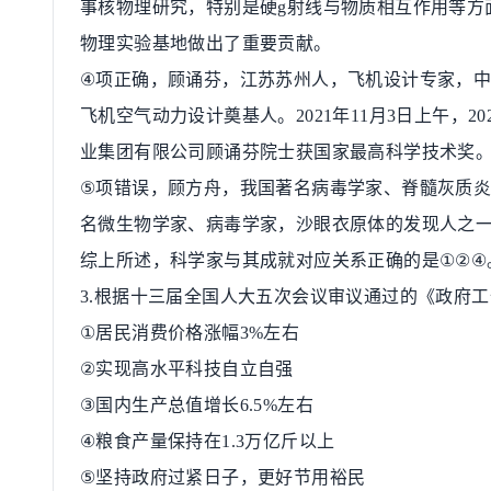
事核物理研究，特别是硬
g
射线与物质相互作用等方
物理实验基地做出了重要贡献。
④
项正确，顾诵芬，江苏苏州人，飞机设计专家，
飞机空气动力设计奠基人。
2021
年
11
月
3
日上午，
20
业集团有限公司顾诵芬院士获国家最高科学技术奖
⑤
项错误，顾方舟，我国著名病毒学家、脊髓灰质
名微生物学家、病毒学家，沙眼衣原体的发现人之
综上所述，科学家与其成就对应关系正确的是
①②④
3.
根据十三届全国人大五次会议审议通过的《政府工
①
居民消费价格涨幅
3%
左右
②
实现高水平科技自立自强
③
国内生产总值增长
6.5%
左右
④
粮食产量保持在
1.3
万亿斤以上
⑤
坚持政府过紧日子，更好节用裕民