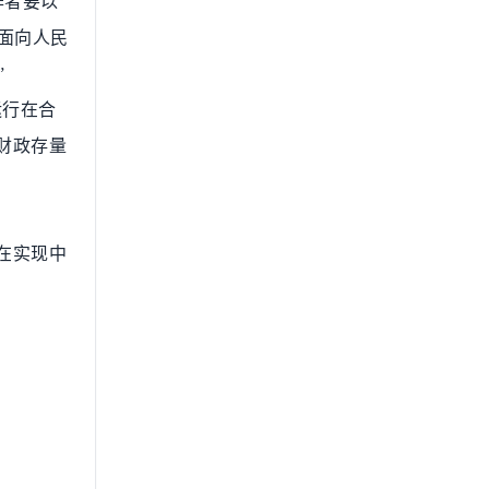
作者要以
面向人民
”
运行在合
财政存量
在实现中