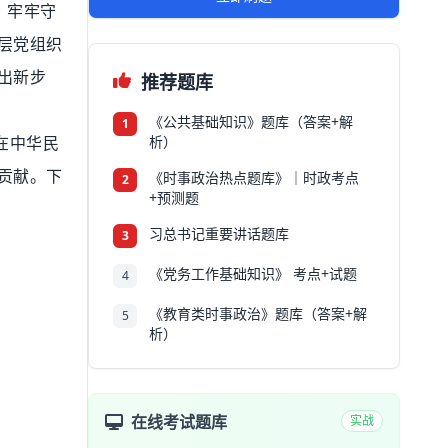
，牢牢守
层党组织
出新步
推荐题库
《公共基础知识》题库（答案+解
1
析）
在中华民
贡献。下
《时事政治热点题库》｜时政考点
2
+预测题
习总书记重要讲话题库
3
《党务工作基础知识》 考点+试题
4
《教育类时事政治》题库（答案+解
5
析）
在线考试题库
实战