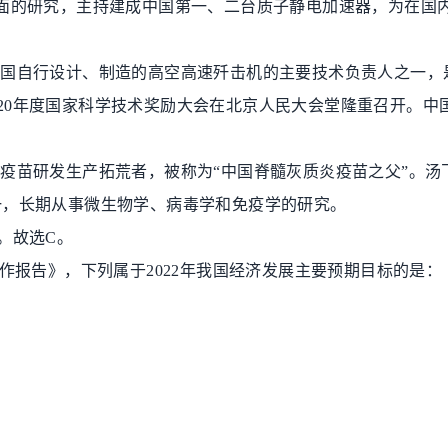
面的研究，主持建成中国第一、二台质子静电加速器，为在国
中国自行设计、制造的高空高速歼击机的主要技术负责人之一，
20
年度国家科学技术奖励大会在北京人民大会堂隆重召开。中
。
炎疫苗研发生产拓荒者，被称为
“
中国脊髓灰质炎疫苗之父
”
。汤
一，长期从事微生物学、病毒学和免疫学的研究。
。故选
C
。
作报告》，下列属于
2022
年我国经济发展主要预期目标的是：