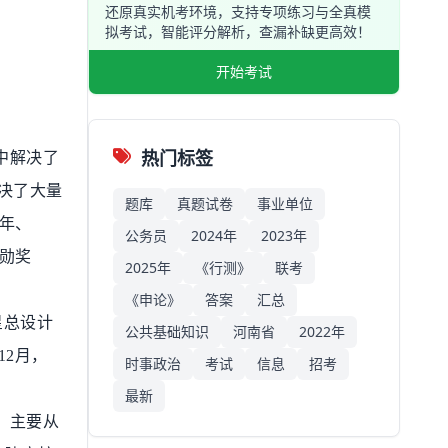
还原真实机考环境，支持专项练习与全真模
拟考试，智能评分解析，查漏补缺更高效！
开始考试
热门标签
中解决了
决了大量
题库
真题试卷
事业单位
年、
公务员
2024年
2023年
勋奖
2025年
《行测》
联考
《申论》
答案
汇总
星总设计
公共基础知识
河南省
2022年
12
月，
时事政治
考试
信息
招考
最新
，主要从