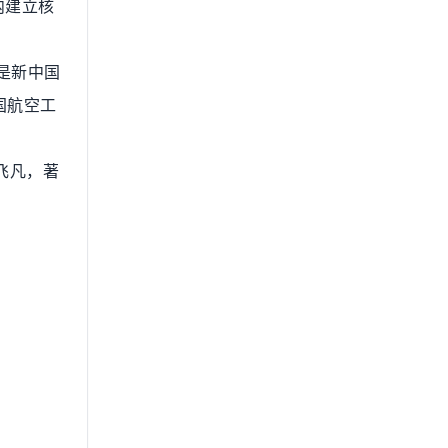
内建立核
是新中国
国航空工
飞凡，著