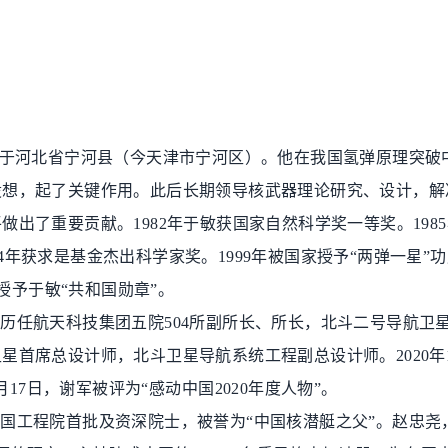
于河北省宁河县（今天津市宁河区）。他在我国氢弹原理突破
设想，起了关键作用。此后长期领导核武器理论研究、设计，解
平做出了重要贡献。
1982
年于敏获国家自然科学奖一等奖。
1985
4
年获求是基金杰出科学家奖。
1999
年被国家授予
“
两弹一星
”
功
授予于敏
“
共和国勋章
”
。
，历任航天科技集团五院
504
所副所长、所长，北斗二号导航卫
卫星首席总设计师，北斗卫星导航系统工程副总设计师。
2020
年
月
17
日，谢军被评为
“
感动中国
2020
年度人物
”
。
中国工程院首批及资深院士，被誉为
“
中国核潜艇之父
”
。赵忠尧