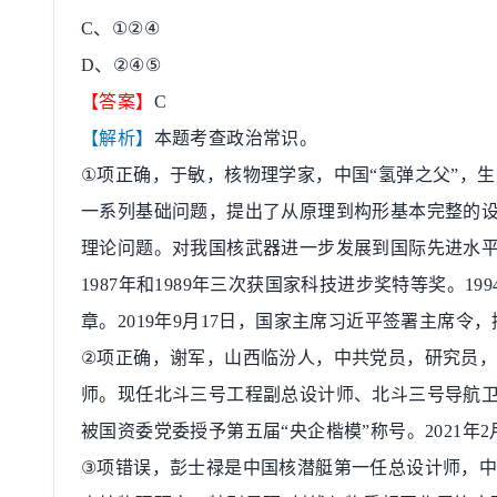
C
、
①②④
D
、
②④⑤
【答案】
C
【解析】
本题考查政治常识。
①
项正确，于敏，核物理学家，中国
“
氢弹之父
”
，生
一系列基础问题，提出了从原理到构形基本完整的
理论问题。对我国核武器进一步发展到国际先进水
1987
年和
1989
年三次获国家科技进步奖特等奖。
199
章。
2019
年
9
月
17
日，国家主席习近平签署主席令，
②
项正确，谢军，山西临汾人，中共党员，研究员
师。现任北斗三号工程副总设计师、北斗三号导航
被国资委党委授予第五届
“
央企楷模
”
称号。
2021
年
2
③
项错误，彭士禄是中国核潜艇第一任总设计师，