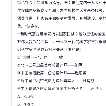
特色社会主义思想为指导，全面贯彻党的十九大和
住保障国家粮食安全和不发生规模性返贫两条底线
领导作用，扎实有序做好乡村发展、乡村建设、乡
伐。
”
故选
A
。
2.
新时代需要继承发扬以国家民族命运为己任的爱国
族伟大复兴的征程上，一代又一代的科学家不畏艰
列科学家与其成就对应关系正确的是：
①“
两弹一星
”
元勋
——
于敏
②
北斗三号卫星首席总设计师
——
谢军
③
中国核潜艇第一任总设计师
——
赵忠尧
④
新中国飞机空气动力设计奠基人
——
顾诵芬
⑤
中国脊髓灰质炎疫苗研发生产拓荒者
——
汤飞凡
A
、
①③④
B
、
②③⑤