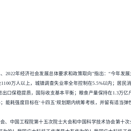
二、
2022
年经济社会发展总体要求和政策取向
”
指出：
“
今年发展
业
1100
万人以上，城镇调查失业率全年控制在
5.5%
以内；居民
进出口保稳提质，国际收支基本平衡；粮食产量保持在
1.3
万亿
降；能耗强度目标在
‘
十四五
’
规划期内统筹考核，并留有适当弹
大会、中国工程院第十五次院士大会和中国科学技术协会第十次