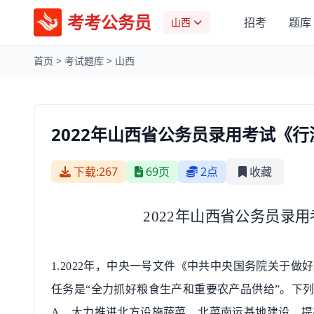
考考公务员
招考
题库
山西
首页
>
考试题库
>
山西
2022年山西省公务员录用考试《
下载:267
69页
2点
收藏
2022
年山西省公务员录用
1.2022
年，中央一号文件《中共中央国务院关于做好
任务是
“
全力抓好粮食生产和重要农产品供给
”
。下
A
、大力推进北方设施蔬菜、北菜南运基地建设，提