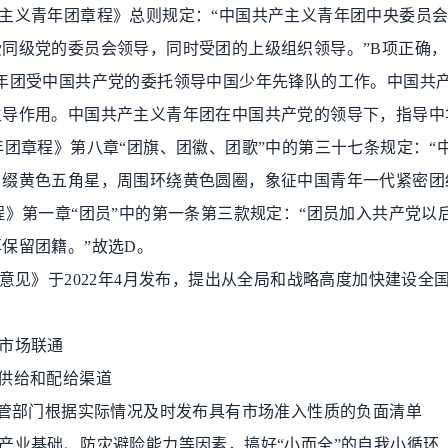
主义青年团章程》总则规定：
“
中国共产主义青年团中央委员
受同级党的委员会领导，同时受团的上级组织领导。
”B
项正确，
年团受中国共产党的委托领导中国少年先锋队的工作。中国共
主导作用。中国共产主义青年团在中国共产党的领导下，指导中
年团章程》第八章
“
团旗、团徽、团歌
”
中的第三十七条规定：
“
角缀黄色五角星，周围环绕黄色圆圈，象征中国青年一代紧密团
程》第一章
“
团员
”
中的第一条第三款规定：
“
团员加入共产党以
再保留团籍。
”
故选
D
。
意见》于
2022
年
4
月发布，提出从全局和战略高度加快建设全
：
市场联通
供给和配给渠道
管部门根据实际情况及时发布具有市场准入性质的负面清单
产业基础、防灾避险能力等因素，搞好
“
小而全
”
的自我小循环