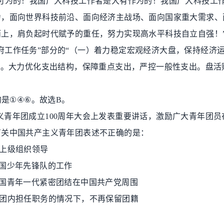
可为的！我国广大科技工作者是大有作为的！我国广大科技工
力，面向世界科技前沿、面向经济主战场、面向国家重大需求、
而上，肩负起时代赋予的重任，努力实现高水平科技自立自强！
府工作任务
”
部分的
“
（一）着力稳定宏观经济大盘，保持经济
民。大力优化支出结构，保障重点支出，严控一般性支出。盘活
的是
①④⑥
。故选
B
。
义青年团成立
100
周年大会上发表重要讲话，激励广大青年团员
有关中国共产主义青年团表述不正确的是：
上级组织领导
国少年先锋队的工作
国青年一代紧密团结在中国共产党周围
团内担任职务的情况下，不再保留团籍