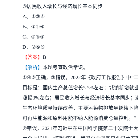
⑥
居民收入增长与经济增长基本同步
A
、
①③④
B
、
①④⑥
C
、
②③④
D
、
②⑤⑥
【答案】
B
【解析】
本题考查政治常识。
①④⑥
正确，
③
错误，
2022
年《政府工作报告》中
“
目标是：国内生产总值增长
5.5%
左右；城镇新增就
涨幅
3%
左右；居民收入增长与经济增长基本同步；
生态环境质量持续改善，主要污染物排放量继续下
可再生能源和原料用能不纳入能源消费总量控制。
”
②
错误，
2021
年习近平在中国科学院第二十次院士