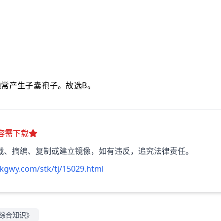
B
通常产生子囊孢子。故选
。
容需下载
载、摘编、复制或建立镜像，如有违反，追究法律责任。
kgwy.com/stk/tj/15029.html
综合知识》