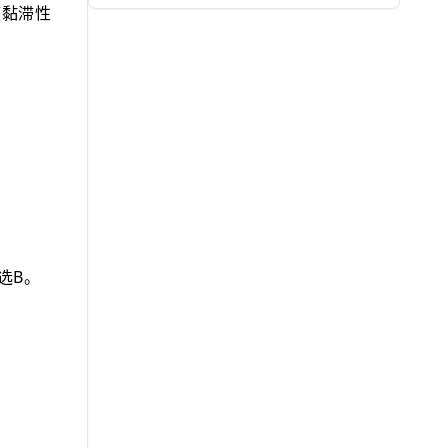
液黏滞性
B
选
。