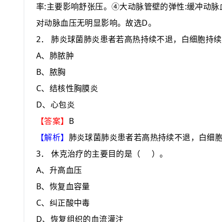
:
:
率
主要影响舒张压。④大动脉管壁的弹性
缓冲动脉
D
对动脉血压无明显影响。故选
。
2
．
肺炎球菌肺炎患者若高热持续不退，白细胞持续
A
、肺脓肿
B
、脓胸
C
、结核性胸膜炎
D
、心包炎
B
【答案】
【解析】
肺炎球菌肺炎患者若高热持续不退，白细
3
．
休克治疗的主要目的是
（
）
。
A
、升高血压
B
、恢复血容量
C
、纠正酸中毒
D
、恢复组织的血流灌注