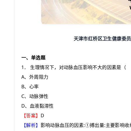
天津市红桥区卫生健康委
一、单选题
1
．
生理情况下，对动脉血压影响不大的因素是
（
A
、外周阻力
B
、心率
C
、动脉弹性
D
、血液黏滞性
D
【答案】
:
:
【解析】
影响动脉血压的因素
①搏出量
主要影响收