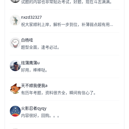
试题的内容也非常贴近考试，好题，现在斗志满满。
nxzd32327
祝大家顺利上岸，解析一步到位，补薄弱点超有用...
白杨哇
题型全面，逢考必过。
炫蒲鹰蒲u
好用，棒棒哒。
天不顺我便我a
有历年考题，资料很齐全，瞬间有信心了。
火影忍者qyqy
内容很好，回购。。。