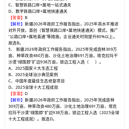
C
+
、智慧铁路口岸
属地一站式通关
D
+
、数字铁路口岸
属地快速通关
B
【答案】
2026
2025
【解析】
新疆
年政府工作报告指出，
年高水平推进
+
对外开放，首创（智慧铁路口岸
属地快速通关）模式，推广
+
80%
“公路口岸
属地直通”等措施，企业通关时效提升
以上。
B
故选
。
5
2026
2025
309
．
新疆
年政府工作报告指出，
年完成造林
万
480
691
亩、种草改良
万亩、沙化土地治理
万亩，塔克拉玛干
938
沙漠“绿围脖”扩边
万亩，锁边工程入选
（
）
。
A
2025
、
国家十大生态工程
B
2025
、
全球治沙典范案例
C
、中国年度最佳生态修复项目
D
2025
、
全球十大工程成就
D
【答案】
2026
2025
【解析】
新疆
年政府工作报告指出，
年完成造林
309
480
691
万亩、种草改良
万亩、沙化土地治理
万亩，塔克
938
2025
拉玛干沙漠“绿围脖”扩边
万亩，锁边工程入选（
全球
D
十大工程成就）。故选
。