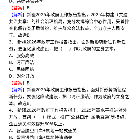
D
、共建共管共享
B
【答案】
2026
2025
【解析】
新疆
年政府工作报告指出，
年构建（共建
共治共享）的社会治理格局，充分发挥综治中心作用，妥善排
查化解各类矛盾纠纷，维护群众合法权益，全力守护人民安
B
宁。故选
。
3
2026
．
新疆
年政府工作报告指出，面对新形势新征程新任
务，要强化廉政建设，把
（
）
作为政府的立身之本。
A
、服务高效
B
、清正廉洁
C
、民族团结
D
、对外开放
B
【答案】
2026
【解析】
新疆
年政府工作报告指出，面对新形势新征程
新任务，要强化廉政建设，把（清正廉洁）作为政府的立身之
B
本。故选
。
4
2026
2025
．
新疆
年政府工作报告指出，
年高水平推进对外
+
开放，首创
（
）
模式，推广“公路口岸
属地直通”等措施，
80%
企业通关时效提升
以上。
A
+
、智慧航空口岸
属地一站式通关
B
+
、智慧铁路口岸
属地快速通关