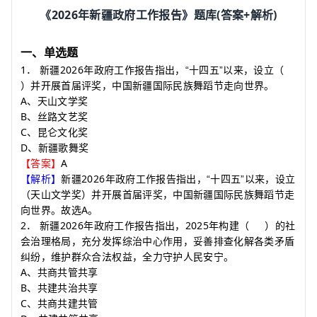
2026
(
+
)
《
年新疆政府工作报告》题库
答案
解析
一、单选题
1
2026
．
新疆
年政府工作报告指出，“十四五”以来，设立
（
）
并开展首届评奖，中国新疆国际民族舞蹈节走向世界。
A
、天山文学奖
B
、丝路文艺奖
C
、昆仑文化奖
D
、新疆歌舞奖
A
【答案】
2026
【解析】
新疆
年政府工作报告指出，“十四五”以来，设立
（天山文学奖）并开展首届评奖，中国新疆国际民族舞蹈节走
A
向世界。故选
。
2
2026
2025
．
新疆
年政府工作报告指出，
年构建
（
）
的社
会治理格局，充分发挥综治中心作用，妥善排查化解各类矛盾
纠纷，维护群众合法权益，全力守护人民安宁。
A
、共商共管共享
B
、共建共治共享
C
、共商共建共管