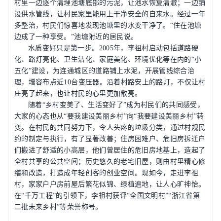
村里一边逐个清理池塘底部的污泥，让池水恢复清澈；一边铺
设供水管线，让村民家里能用上干净安全的自来水。经过一年
多整治，村民们惊喜地发现池塘里的水变干净了。
“
住在池塘
边成了一种享受。
”
池塘附近的居民说。
水质变好只是第一步。
2005
年，李祖村启动包括道路硬
化、路灯亮化、卫生洁化、家庭美化、环境优化等在内的
“
小
五化
”
建设，为连通城区的道路铺上水泥，开展管线综合治
理，增容布点近
10
台变压器。沿着村路安上的路灯，不仅让村
庄亮了起来，也让村民的心里更加敞亮。
随着
“
乡村变美了、生活变好了
”
成为村民们的共同感受，
大家的心态也从
“
要我建设美丽乡村
”
向
“
我要建设美丽乡村
”
转
变。在村民的共同努力下，令人头疼的垃圾分类，通过村规民
约的制定与执行，有了显著改善；住房困难户、危旧房拆迁户
们搬进了舒适的小高层，他们曾居住的危旧房地基上，造起了
全村共享的公共空间；历史悠久的老宅旧屋，则由村里精心修
缮和改造，打造成年轻创客的创业空间。现如今，走进李祖
村，家家户户房前屋后繁花似锦、绿植遍地，让人心旷神怡。
在
“
千万工程
”
的引领下，李祖村获评
“
全国文明村
”“
浙江省第
二批未来乡村
”
等荣誉称号。