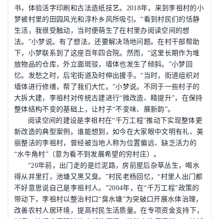
书，体验活字印刷和古法造纸技艺。
2018
年，来到李祖村的小
梦被村里的田园风光和淳朴乡风所吸引。
“
看到村民们的恬静
生活，我很受触动，当时便萌生了在村里办阅读空间的想
法。
”
小梦说。有了想法，还要解决场地问题。在村干部帮助
下，小梦联系到了这座百年四合院。然而，
“
这里长期作为堆
放物品的仓库，外立面斑驳，墙体也发生了倾斜。
”
小梦回
忆。发愁之时，后宅街道及时伸出援手。
“
当时，街道组织对
墙体进行修缮，帮了我们大忙。
”
小梦说。不同于一些村子的
大拆大建，李祖村对传统古建进行
“
微改造、精提升
”
，在保持
整体结构不变的基础上，让村子
“
不变味、展新韵
”
。
阅读空间的建设是李祖村在
“
千万工程
”
推动下实现整体更
新改造的典型案例。谁能想到，如今在大家眼中文明有礼、美
丽整洁的李祖村，曾经被当地人称为位置偏远、缺乏活力的
“
水牛角村
”
（意为看不到发展希望的穷村庄）。
“20
年前，出门走的是烂泥路，房前屋后杂草丛生，喝水
得从井里打，池塘又黑又臭。
”
村民老杨回忆，
“
村里人出门都
不好意思说自己是李祖村人。
”2004
年，在
“
千万工程
”
政策的
带动下，李祖村以整治村口
“
臭水塘
”
为突破口开展水体治理，
改善农村人居环境，提高村民生活质量。在专项资金支持下，