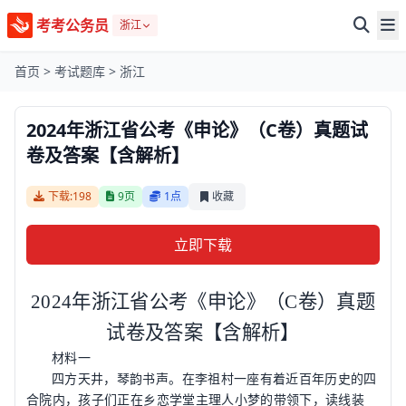
考考公务员
浙江
首页
>
考试题库
>
浙江
2024年浙江省公考《申论》（C卷）真题试
卷及答案【含解析】
下载:198
9页
1点
收藏
立即下载
2024
年浙江省公考《申论》（
C
卷）真题
试卷及答案【含解析】
材料一
四方天井，琴韵书声。在李祖村一座有着近百年历史的四
合院内，孩子们正在乡恋学堂主理人小梦的带领下，读线装