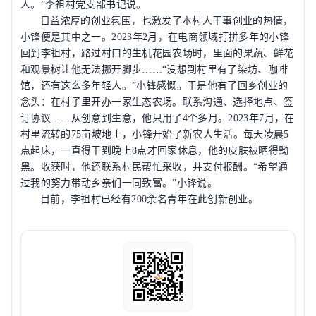
人。
”
李祖村党支部书记说。
日益浓厚的创业氛围，也激发了本村人干事创业的热情，
小锋便是其中之一。
2023
年
2
月，在电商领域打拼多年的小锋
回到李祖村，路过村口的生机花园农场时，里面的果蔬、鲜花
和观景树让他无法挪开脚步
……“
没想到村里有了染坊、咖啡
馆，还有这么多年轻人。
”
小锋感慨。于是他有了回乡创业的
念头：在村子里开办一家生态农场。联系沟通、选择地点、签
订协议
……
从创意到生意，他只用了
4
个多月。
2023
年
7
月，在
村里流转的
75
亩坡地上，小锋开始了新农人生活。每天凌晨
5
点起床，一直得干到晚上
8
点才回家休息，他的皮肤被晒得黝
黑。收获时，他还联系村民帮忙采收，并支付报酬。
“
希望通
过我的努力带动乡亲们一同致富。
”
小锋说。
目前，李祖村已经有
200
余名青年在此创新创业。