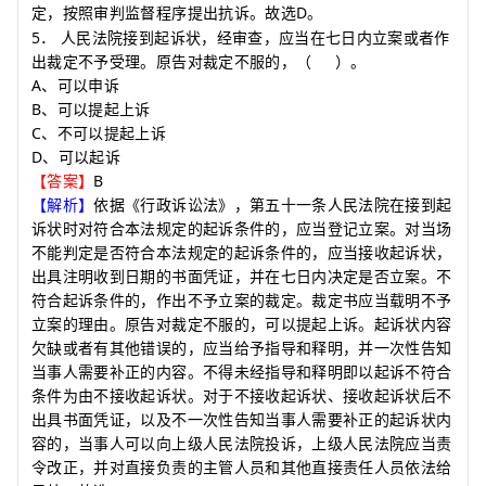
D
定
按照审判监督程序提出抗诉。故选
。
，
5
．
人民法院接到起诉状，经审查，应当在七日内立案或者作
出裁定不予受理。原告对裁定不服的，
（
）
。
A
、可以申诉
B
、可以提起上诉
C
、不可以提起上诉
D
、可以起诉
B
【答案】
【解析】
依据《行政诉讼法》，第五十一条人民法院在接到起
诉状时对符合本法规定的起诉条件的，应当登记立案。对当场
不能判定是否符合本法规定的起诉条件的，应当接收起诉状，
出具注明收到日期的书面凭证，并在七日内决定是否立案。不
符合起诉条件的，作出不予立案的裁定。裁定书应当载明不予
立案的理由。原告对裁定不服的，可以提起上诉。起诉状内容
欠缺或者有其他错误的，应当给予指导和释明，并一次性告知
当事人需要补正的内容。不得未经指导和释明即以起诉不符合
条件为由不接收起诉状。对于不接收起诉状、接收起诉状后不
出具书面凭证，以及不一次性告知当事人需要补正的起诉状内
容的，当事人可以向上级人民法院投诉，上级人民法院应当责
令改正，并对直接负责的主管人员和其他直接责任人员依法给