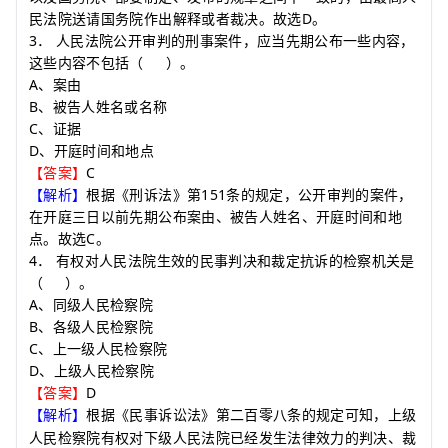
D
民法院送请国务院作出解释或者裁决。故选
。
3
．
人民法院公开审判的刑事案件，应当先期公布一些内容，
这些内容不包括（
）。
A
、案由
B
、被告人姓名或名称
C
、证据
D
、开庭时间和地点
C
【答案】
151
【解析】
根据《刑诉法》第
条的规定，公开审判的案件，
在开庭三日以前先期公布案由、被告人姓名、开庭时间和地
C
点。故选
。
4
．
有权对人民法院生效的民事判决和裁定抗诉的检察机关是
（
）
。
A
、同级人民检察院
B
、各级人民检察院
C
、上一级人民检察院
D
、上级人民检察院
D
【答案】
【解析】
根据《民事诉讼法》第二百零八条的规定可知
上级
，
人民检察院有权对下级人民法院已经发生法律效力的判决、裁