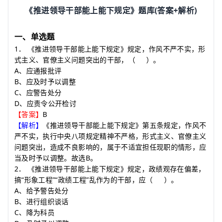
(
+
)
《推进领导干部能上能下规定》题库
答案
解析
一、单选题
1
．
《推进领导干部能上能下规定》规定，作风不严不实，形
式主义、官僚主义问题突出的干部，
（
）
。
A
、应通报批评
B
、应及时予以调整
C
、应警告处分
D
、应责令公开检讨
B
【答案】
【解析】
《推进领导干部能上能下规定》第五条规定，作风不
严不实，执行中央八项规定精神不严格，形式主义、官僚主义
问题突出，造成不良影响的，属于不适宜担任现职的情形，应
B
当及时予以调整。故选
。
2
．
《推进领导干部能上能下规定》规定，政绩观存在偏差，
“
”“
”
搞
形象工程
政绩工程
乱作为的干部，应
（
）
。
A
、给予警告处分
B
、进行组织谈话
C
、降为科员