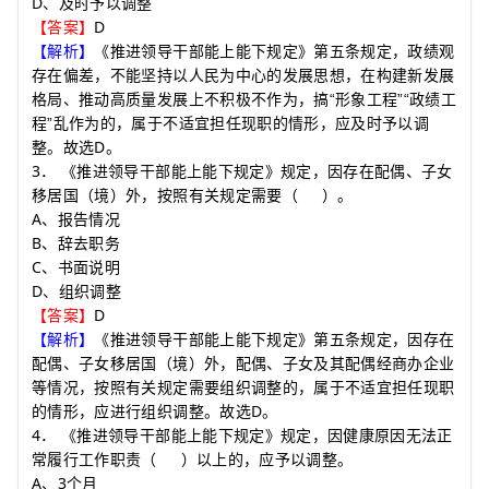
D
、及时予以调整
D
【答案】
【解析】
《推进领导干部能上能下规定》第五条规定，政绩观
存在偏差，不能坚持以人民为中心的发展思想，在构建新发展
格局、推动高质量发展上不积极不作为，搞“形象工程”“政绩工
程”乱作为的，属于不适宜担任现职的情形，应及时予以调
D
整。故选
。
3
．
《推进领导干部能上能下规定》规定，因存在配偶、子女
移居国（境）外，按照有关规定需要
（
）
。
A
、报告情况
B
、辞去职务
C
、书面说明
D
、组织调整
D
【答案】
【解析】
《推进领导干部能上能下规定》第五条规定，因存在
配偶、子女移居国（境）外，配偶、子女及其配偶经商办企业
等情况，按照有关规定需要组织调整的，属于不适宜担任现职
D
的情形，应进行组织调整。故选
。
4
．
《推进领导干部能上能下规定》规定，因健康原因无法正
常履行工作职责
（
）
以上的，应予以调整。
A
3
、
个月