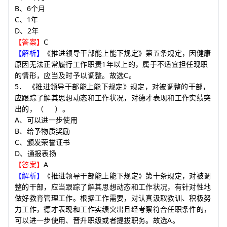
B
6
、
个月
C
1
、
年
D
2
、
年
C
【答案】
【解析】
《推进领导干部能上能下规定》第五条规定，因健康
1
原因无法正常履行工作职责
年以上的，属于不适宜担任现职
C
的情形，应当及时予以调整。故选
。
5
．
《推进领导干部能上能下规定》规定，对被调整的干部，
应跟踪了解其思想动态和工作状况，对德才表现和工作实绩突
出的，
（
）
。
A
、可以进一步使用
B
、给予物质奖励
C
、颁发荣誉证书
D
、通报表扬
A
【答案】
【解析】
《推进领导干部能上能下规定》第十条规定，对被调
整的干部，应当跟踪了解其思想动态和工作状况，有针对性地
做好教育管理工作。根据工作需要，对认真汲取教训、积极努
力工作，德才表现和工作实绩突出且经考察符合任职条件的，
A
可以进一步使用、晋升职级或者提拔职务。故选
。