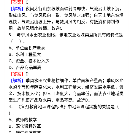
C
【答案】
【解析】
夜间太行山东坡坡面辐射冷却快，气流沿山坡下沉，
形成山风，与焚风风向一致，焚风随之加强；白天山地东坡增
温快，气流沿山坡上升，与焚风风向相反，有抵消和抑制作
C
用，故焚风强度较弱。故选
。
3
．
与季风水田农业相比，该地农业地域类型所具有的特点是
（
）
。
A
、单位面积产量高
B
、水利工程量大
C
、资金、技术投入少
D
、产品商品率高
D
【答案】
【解析】
季风水田农业精耕细作，单位面积产量高；季风区降
水的季节和年际变化大，水利工程量大；经济发展水平低，资
金、技术投入少；但人口密度大，商品率低，而该农业地域类
D
型生产乳蓄产品及水果，商品率高。故选
。
4
．
《义务教育地理课程标准》中地理课程实施的关键是
（
）
。
A
、教师的教学
B
、深化课程改革
C
、推进素质教育