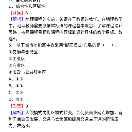
D
、综合性和区域性
A
【答案】
【解析】
地理课程的实施，关键在于教师的教学。在地理教学
中，地理教师需要领悟本标准的课程基本理念，了解课程设计
思路，按照课程目标和课程内容标准设计具体的教学目标。故
A
选
。
5
．
以下城市功能区中宜采用
街区模式
布局的是
（
）
。
“
”
交通与仓储区
①
工业区
②
商业区
③
市政与公共服务区
④
A
、
①②
B
、
①③
C
、
②④
D
、
③④
B
【答案】
【解析】
大院模式向街区模式转变，会促使商业网点增加，有
利于商业区发展；交通与仓储区能缓解交通主干道的运输压
B
力。故选
。