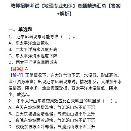
教师招聘考试《地理专业知识》真题精选汇总【答案
+
解析】
一、单选题
1
．
厄尔尼诺现象可能导致
（
）
。
A
、东太平洋渔业歉收
B
、西太平洋海水温度升高
C
、东太平洋海水温度下降
D
、西太平洋沿岸暴雨成灾
A
【答案】
【解析】
正常情况下，东大洋气流下沉，水温低，形成寒流，
渔业资源丰富；出现厄尔尼诺现象时，情况相反，大洋东部水
温偏高，降水多，渔业资源受损，西太平洋水温偏低，降水
A
少。故选
。
2
．
冬季太行山东坡焚风效应比白天明显的原因是
（
）
。
A
、白天东坡坡面增温快，气流沿山坡不断下沉
B
、白天东坡坡面增温慢，气流沿山坡不断上升
C
、夜晚东坡坡面冷却块，气流沿山坡不断下沉
D
、夜晚东陂坡面冷却慢，气流沿山坡不断上升